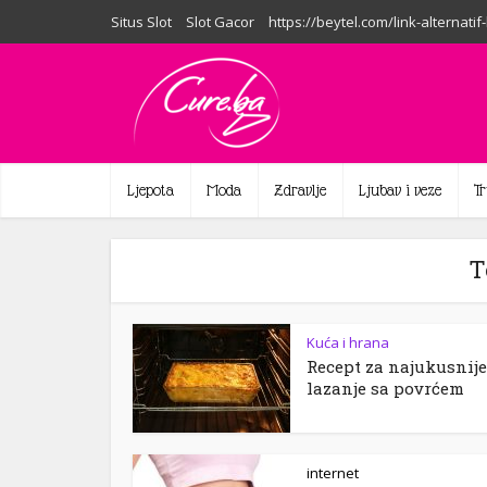
Situs Slot
Slot Gacor
https://beytel.com/link-alternatif
Ljepota
Moda
Zdravlje
Ljubav i veze
T
T
Kuća i hrana
Recept za najukusnije
lazanje sa povrćem
internet