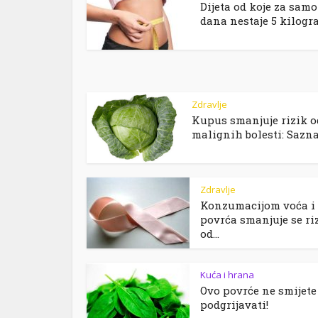
Dijeta od koje za samo
dana nestaje 5 kilogra
Zdravlje
Kupus smanjuje rizik o
malignih bolesti: Saznaj
Zdravlje
Konzumacijom voća i
povrća smanjuje se ri
od...
Kuća i hrana
Ovo povrće ne smijete
podgrijavati!