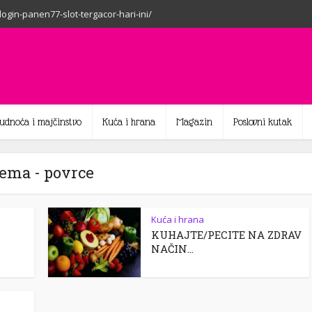
-login-panen77-slot-tergacor-hari-ini/
rudnoća i majčinstvo
Kuća i hrana
Magazin
Poslovni kutak
ema - povrce
Kuća i hrana
KUHAJTE/PECITE NA ZDRAV
NAČIN…