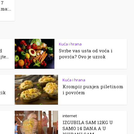
 7
ma:...
Kuća i hrana
d
Svrbe vas usta od voća i
te...
povrća? Ovo je uzrok
Kuća i hrana
Krompir punjen piletinom
zik
i povrćem
internet
IZGUBILA SAM 12KG U
SAMO 14 DANA A U