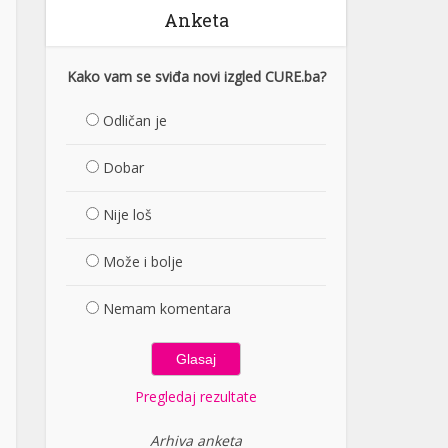
Anketa
Kako vam se sviđa novi izgled CURE.ba?
Odličan je
Dobar
Nije loš
Može i bolje
Nemam komentara
Pregledaj rezultate
Arhiva anketa