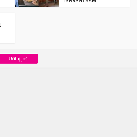
ISHRANI SAM...
d
Učitaj još