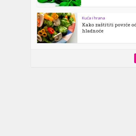
Kuća i hrana
Kako zaštititi povrće o
hladnoće