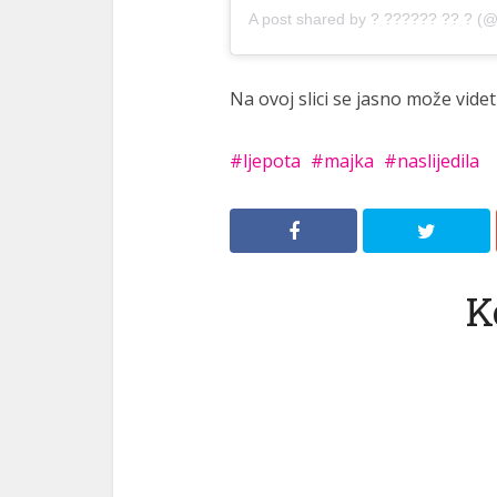
A post shared by
? ?????? ?? ?
(@t
Na ovoj slici se jasno može videt
ljepota
majka
naslijedila
K