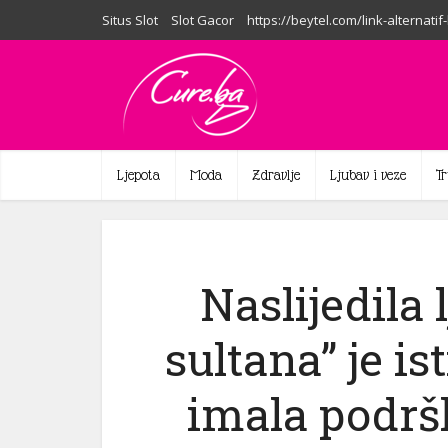
Situs Slot
Slot Gacor
https://beytel.com/link-alternatif
Ljepota
Moda
Zdravlje
Ljubav i veze
T
Naslijedila 
sultana” je is
imala podršk