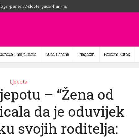
-login-panen77-slot-tergacor-hari-ini/
rudnoća i majčinstvo
Kuća i hrana
Magazin
Poslovni kutak
Ljepota
ljepotu – “Žena od
ticala da je oduvijek
u svojih roditelja: