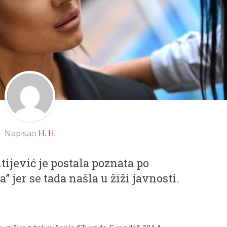
Napisao
H. H.
tijević je postala poznata po
” jer se tada našla u žiži javnosti.