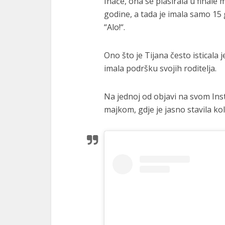
Inače, ona se plasirala u final
godine, a tada je imala samo 15 
“Alo!“.
Ono što je Tijana često isticala 
imala podršku svojih roditelja.
Na jednoj od objavi na svom Inst
majkom, gdje je jasno stavila kol