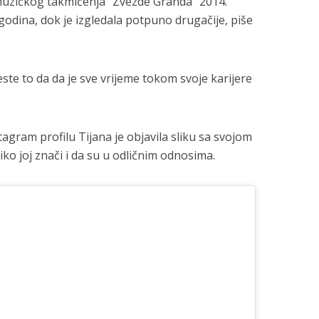
e muzičkog takmičenja “Zvezde Granda” 2014.
godina, dok je izgledala potpuno drugačije, piše
jeste to da da je sve vrijeme tokom svoje karijere
agram profilu Tijana je objavila sliku sa svojom
iko joj znači i da su u odličnim odnosima.