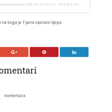
ijanamilentijevic.official) on
Dec 19, 2018 at 8:33am PST
i na koga je Tijana zapravo lijepa.
omentari
komentara