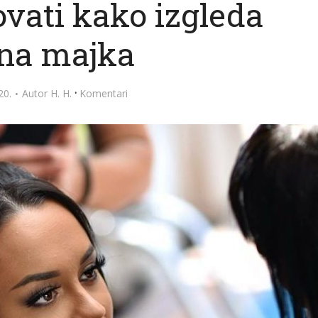
ovati kako izgleda
na majka
·
20.
Autor
H. H.
Komentari