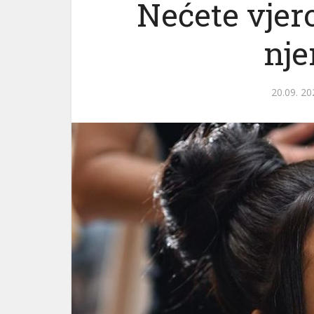
Nećete vjer
nje
20.09. 20