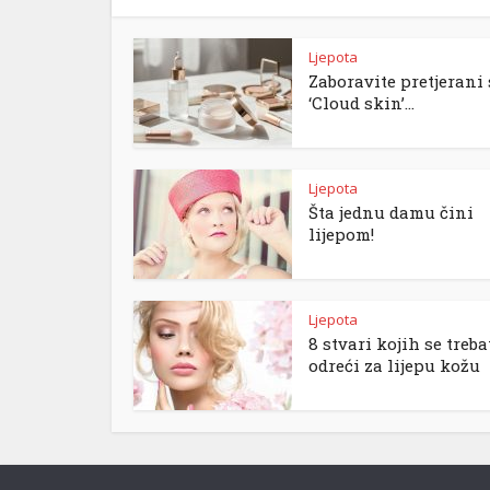
Ljepota
Zaboravite pretjerani s
‘Cloud skin’...
Ljepota
Šta jednu damu čini
lijepom!
Ljepota
8 stvari kojih se treba
odreći za lijepu kožu