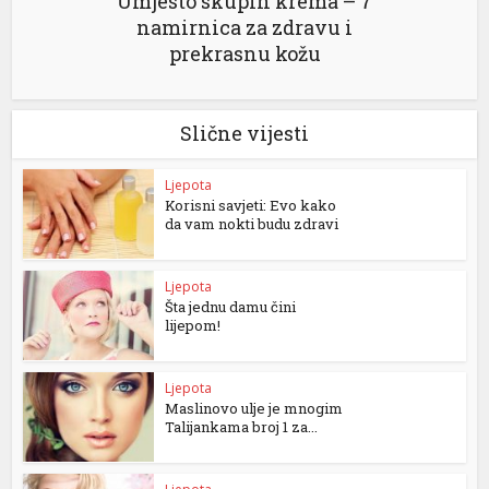
Umjesto skupih krema – 7
namirnica za zdravu i
prekrasnu kožu
Slične vijesti
Ljepota
Korisni savjeti: Evo kako
da vam nokti budu zdravi
Ljepota
Šta jednu damu čini
lijepom!
Ljepota
Maslinovo ulje je mnogim
Talijankama broj 1 za...