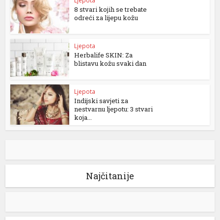
Ljepota
8 stvari kojih se trebate
odreći za lijepu kožu
Ljepota
Herbalife SKIN: Za
blistavu kožu svaki dan
Ljepota
Indijski savjeti za
nestvarnu ljepotu: 3 stvari
koja...
Najčitanije