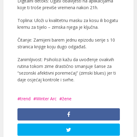
Digitalni detoks: Ugasi obavijesti na aplikacijama
koje ti troše previše vremena nakon 21h.
Toplina: Uloži u kvalitetnu masku za kosu ili bogatu
kremu za tijelo – zimska njega je ključna.
Čitanje: Zamijeni barem jednu epizodu serije s 10
stranica knjige koju dugo odgađaš.
Zanimljivost: Psiholozi kažu da uvođenje ovakvih
rutina tokom zime drastično smanjuje šanse za
“sezonski afektivni poremećaj” (zimski blues) jer ti
daje osjećaj kontrole i svrhe.
trend
Winter Arc
žene