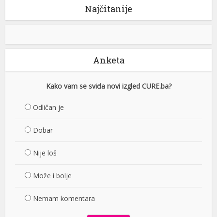
Najčitanije
Anketa
Kako vam se sviđa novi izgled CURE.ba?
Odličan je
Dobar
Nije loš
Može i bolje
Nemam komentara