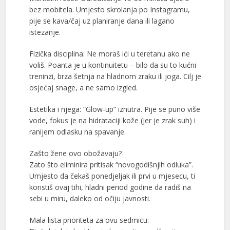
bez mobitela. Umjesto skrolanja po Instagramu,
pije se kava/čaj uz planiranje dana ili lagano
istezanje.
Fizička disciplina: Ne moraš ići u teretanu ako ne
voliš. Poanta je u kontinuitetu – bilo da su to kućni
treninzi, brza šetnja na hladnom zraku ili joga. Cilj je
osjećaj snage, a ne samo izgled.
Estetika i njega: “Glow-up” iznutra. Pije se puno više
vode, fokus je na hidrataciji kože (jer je zrak suh) i
ranijem odlasku na spavanje.
Zašto žene ovo obožavaju?
Zato što eliminira pritisak “novogodišnjih odluka”.
Umjesto da čekaš ponedjeljak ili prvi u mjesecu, ti
koristiš ovaj tihi, hladni period godine da radiš na
sebi u miru, daleko od očiju javnosti.
Mala lista prioriteta za ovu sedmicu: