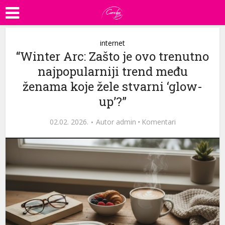
internet
“Winter Arc: Zašto je ovo trenutno
najpopularniji trend među
ženama koje žele stvarni ‘glow-
up’?”
02.02. 2026.
Autor
admin
·
Komentari