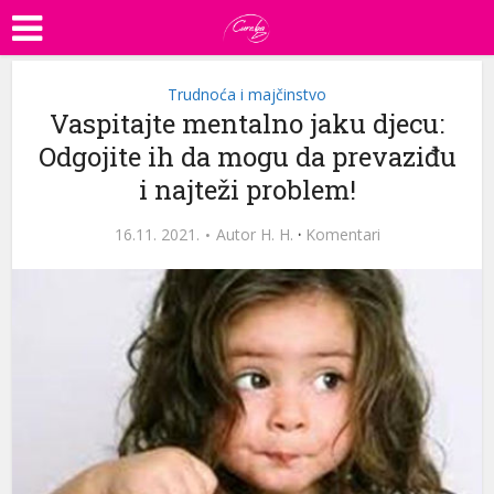
Trudnoća i majčinstvo
Vaspitajte mentalno jaku djecu:
Odgojite ih da mogu da prevaziđu
i najteži problem!
16.11. 2021.
Autor
H. H.
·
Komentari