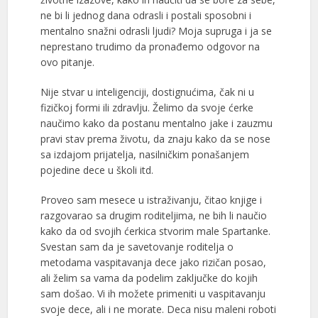
ne bi li jednog dana odrasli i postali sposobni i
mentalno snažni odrasli ljudi? Moja supruga i ja se
neprestano trudimo da pronađemo odgovor na
ovo pitanje.
Nije stvar u inteligenciji, dostignućima, čak ni u
fizičkoj formi ili zdravlju. Želimo da svoje ćerke
naučimo kako da postanu mentalno jake i zauzmu
pravi stav prema životu, da znaju kako da se nose
sa izdajom prijatelja, nasilničkim ponašanjem
pojedine dece u školi itd.
Proveo sam mesece u istraživanju, čitao knjige i
razgovarao sa drugim roditeljima, ne bih li naučio
kako da od svojih ćerkica stvorim male Spartanke.
Svestan sam da je savetovanje roditelja o
metodama vaspitavanja dece jako rizičan posao,
ali želim sa vama da podelim zaključke do kojih
sam došao. Vi ih možete primeniti u vaspitavanju
svoje dece, ali i ne morate. Deca nisu maleni roboti