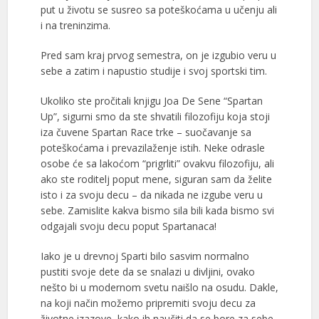
put u životu se susreo sa poteškoćama u učenju ali
i na treninzima.
Pred sam kraj prvog semestra, on je izgubio veru u
sebe a zatim i napustio studije i svoj sportski tim.
Ukoliko ste pročitali knjigu Joa De Sene “Spartan
Up”, sigurni smo da ste shvatili filozofiju koja stoji
iza čuvene Spartan Race trke – suočavanje sa
poteškoćama i prevazilaženje istih. Neke odrasle
osobe će sa lakoćom “prigrliti” ovakvu filozofiju, ali
ako ste roditelj poput mene, siguran sam da želite
isto i za svoju decu – da nikada ne izgube veru u
sebe. Zamislite kakva bismo sila bili kada bismo svi
odgajali svoju decu poput Spartanaca!
Iako je u drevnoj Sparti bilo sasvim normalno
pustiti svoje dete da se snalazi u divljini, ovako
nešto bi u modernom svetu naišlo na osudu. Dakle,
na koji način možemo pripremiti svoju decu za
životne izazove, kako ih naučiti da se bore za sebe,