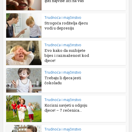
ljuti najviše liči na vas
Trudnoća i majčinstvo
Strogoća roditelja djecu
vodi u depresiju
Trudnoća i majčinstvo
Evo kako da suzbijete
bijes i razmaženost kod
djece!
Trudnoća i majčinstvo
Trebaju li djeca jesti
čokoladu
Trudnoća i majčinstvo
Korisni savjeti u odgoju
djece! – 7 rečenica...
Trudnoća i majčinstvo