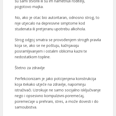
su sami stvorili ili su im nametnuli roditelji,
pogotovo majka.
No, ako je otac bio autoritaran, odnosno strog, to
nije utjecalo na depresivne simptome kod
studenata ili pretjeranu upotrebu alkohola.
Strog odgoj smatra se provođenjem strogih pravila
koja se, ako se ne poštuju, kažnjavaju
posramljivanjem i ostalim oblicima kazni te
nedostatkom topline.
Štetno za zdravlje
Perfekcionizam je jako potcijenjena konstrukcija
koja itekako utječe na zdravlje, napominju
istraživači. Uzrokuje ne samo socijalno isključivanje
nego i opsesivno kompulzivni-poremećaj,
poremećaje u prehrani, stres, a može dovesti i do
samoubistva.