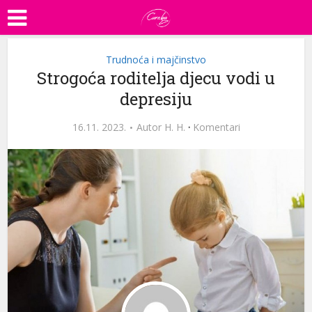
Trudnoća i majčinstvo
Strogoća roditelja djecu vodi u
depresiju
16.11. 2023.
Autor
H. H.
·
Komentari