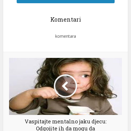
Komentari
komentara
Vaspitajte mentalno jaku djecu:
Odgojite ih da mogu da