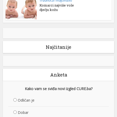
Trudnoća i majčinstvo
Komarci najviše vole
dječju kožu
Najčitanije
Anketa
Kako vam se sviđa novi izgled CURE.ba?
Odličan je
Dobar