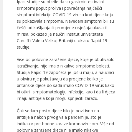
Ipak, studije su otkrile da su gastrointestinalni
simptomi poput proliva i povraćanja najčešći
simptomi infekcije COVID-19 virusa kod djece koja
su pokazivala simptome. Navedeni simptomi bili su
češći od kašljanja ili promjene osjećaja ukusa ili
mirisa, pokazao je naučni institut univerziteta
Cardiff i Vale u Velikoj Britaniji u okviru Rapid-19
studije.
Više od polovine zaražene djece, koje je obuhvatilo
istraživanje, nije imalo nikakve simptome bolesti.
Studija Rapid-19 započeta je još u maju, a naučnici
u okviru nje pokušavaju da procjene koliko je
britanske djece do sada imalo COVID-19 virus kako
bi otkrili simptomatologiju infekcije, kao i da li djeca
imaju antitijela koja mogu spriječiti zarazu.
Čak sedam posto djece bilo je pozitivno na
antitijela nakon prvog vala pandemije, što je
indikator prethodne zaraze koronavirusom. Više od
polovine zaražene djece nije imalo nikakve