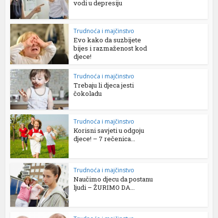
vodi u depresiju
Trudnoća i majčinstvo
Evo kako da suzbijete
bijes i razmaženost kod
djece!
Trudnoća i majčinstvo
Trebaju li djeca jesti
čokoladu
Trudnoća i majčinstvo
Korisni savjeti u odgoju
djece! – 7 rečenica...
Trudnoća i majčinstvo
Naučimo djecu da postanu
ljudi – ŽURIMO DA...