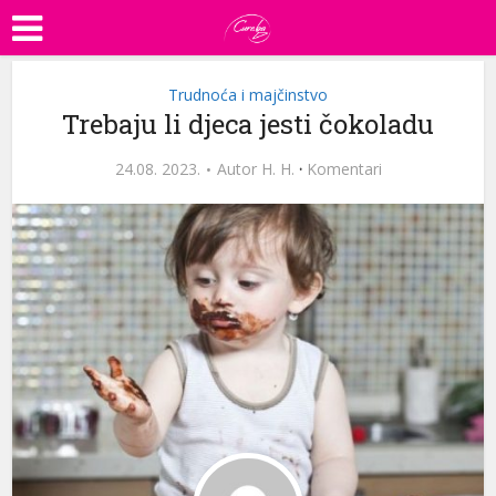
Trudnoća i majčinstvo
Trebaju li djeca jesti čokoladu
24.08. 2023.
Autor
H. H.
·
Komentari