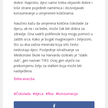
dobre. Naprotiv, djeci samo treba objasniti dobre i
loše strane pojedinih namirnica i dozvoljavati
konzumiranje u umjerenim količinama.
Naučnici kažu da umjerena količina čokolade za
djecu, ali ne i za bebe, može čak biti dobra za
zdravlje. Ona sadrži polifenole koji mogu pomoći u
zaštiti srca. Kako je bogat magnezijem i željezom,
što su dva važna minerala koja vrlo često
nedostaju djeci. Posljednje istraživanje sa
Medicinske škole na Harvardu izoliralo je “slatki
zub”, gen nazvan TIR3. Ovaj gen utječe na
prekomjernu želju za slatkim koja može biti
naslijeđena.
B
ebe.avaz.ba
Čokolada
djeca
fbia
konzumacija