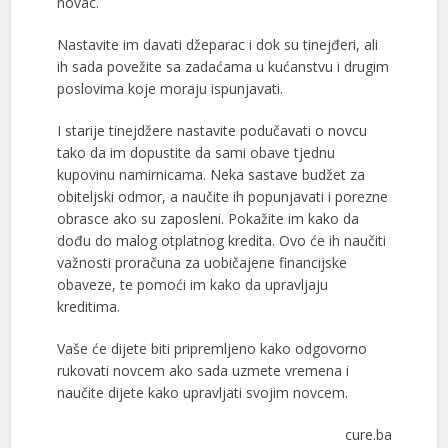
novac.
Nastavite im davati džeparac i dok su tinejđeri, ali
ih sada povežite sa zadaćama u kućanstvu i drugim
poslovima koje moraju ispunjavati.
I starije tinejdžere nastavite podučavati o novcu
tako da im dopustite da sami obave tjednu
kupovinu namirnicama. Neka sastave budžet za
obiteljski odmor, a naučite ih popunjavati i porezne
obrasce ako su zaposleni. Pokažite im kako da
dođu do malog otplatnog kredita. Ovo će ih naučiti
važnosti proračuna za uobičajene financijske
obaveze, te pomoći im kako da upravljaju
kreditima.
Vaše će dijete biti pripremljeno kako odgovorno
rukovati novcem ako sada uzmete vremena i
naučite dijete kako upravljati svojim novcem.
cure.ba