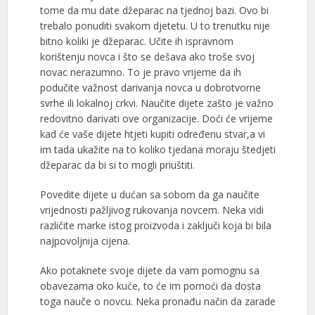
tome da mu date džeparac na tjednoj bazi. Ovo bi
trebalo ponuditi svakom djetetu. U to trenutku nije
bitno koliki je džeparac. Učite ih ispravnom
korištenju novca i što se dešava ako troše svoj
novac nerazumno. To je pravo vrijeme da ih
podučite važnost darivanja novca u dobrotvorne
svrhe ili lokalnoj crkvi. Naučite dijete zašto je važno
redovitno darivati ove organizacije. Doći će vrijeme
kad će vaše dijete htjeti kupiti određenu stvar,a vi
im tada ukažite na to koliko tjedana moraju štedjeti
džeparac da bi si to mogli priuštiti.
Povedite dijete u dućan sa sobom da ga naučite
vrijednosti pažljivog rukovanja novcem. Neka vidi
različite marke istog proizvoda i zaključi koja bi bila
najpovoljnija cijena.
Ako potaknete svoje dijete da vam pomognu sa
obavezama oko kuće, to će im pomoći da dosta
toga nauče o novcu. Neka pronađu način da zarade