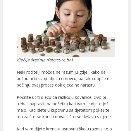
dječija štednja (foto:cure.ba)
Neki roditelji možda ne razumiju gdje i kako da
počnu učiti svoju djecu o novcu, pa tako uopće ne
počinju ovaj proces dok djeca ne narastu.
Počnite učiti djecu da razlikuju kovanice. Ovo bi
trebali napraviti na početku kad vam je dijete još
malo. Kad idete u kupovinu sa djetetom pokažite
mu za što se koristi novac i što se dešava s njime.
Kad vam dijete krene u osnovnu školu razmislite o