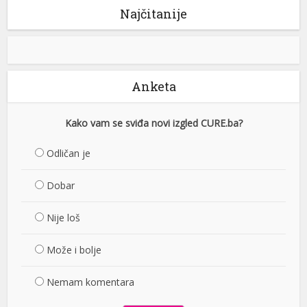
Najčitanije
Anketa
Kako vam se sviđa novi izgled CURE.ba?
Odličan je
Dobar
Nije loš
Može i bolje
Nemam komentara