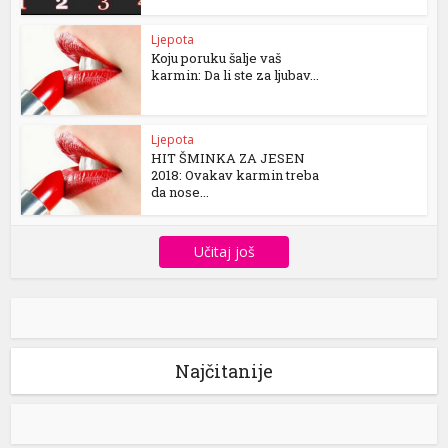
Ljepota
Koju poruku šalje vaš
karmin: Da li ste za ljubav...
Ljepota
HIT ŠMINKA ZA JESEN
2018: Ovakav karmin treba
da nose...
Učitaj još
Najčitanije