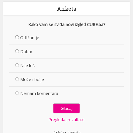
Anketa
Kako vam se sviđa novi izgled CURE.ba?
Odličan je
Dobar
Nije loš
Može i bolje
Nemam komentara
Pregledaj rezultate
Arhiva anketa