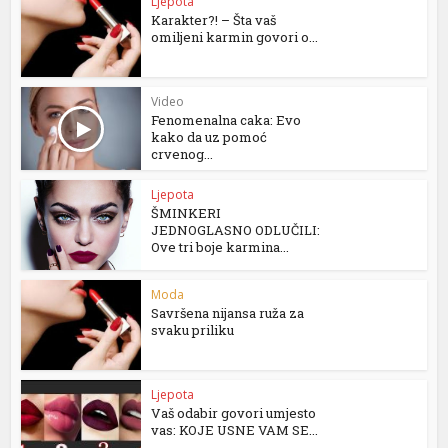
Ljepota
Karakter?! – Šta vaš
omiljeni karmin govori o...
Video
Fenomenalna caka: Evo
kako da uz pomoć
crvenog...
Ljepota
ŠMINKERI
JEDNOGLASNO ODLUČILI:
Ove tri boje karmina...
Moda
Savršena nijansa ruža za
svaku priliku
Ljepota
Vaš odabir govori umjesto
vas: KOJE USNE VAM SE...