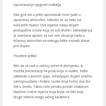
Upoznavanje njegovih roditelja
Kad god ste u prilici upoznavati nove ljude u
opuštenoj atmosferi, odlučite se za neku od
ružičastih nijansi. Ove nijanse odaju dojam
pristupačne osobe koja se voli družiti i zabavljati pa
je savršena upravo za sve one situacije kada u
ležernoj atmosferi na nekoga želite ostaviti dobar
prvi dojam.
Posebne prilike
Bilo da se radi o važnoj večeri ili domjenku, ili
možda prezentaciji na poslu koju vi vodite, želite
zablistati u punom sjaju, ostavljajući dojam snažne,
samopouzdane i hrabre osobe koja točno zna što
želi u životu. Takvu ćete poruku poslati odabirom
klasične crvene nijanse koja bolje od bilo koje
druge otkriva snagu vašeg karaktera.