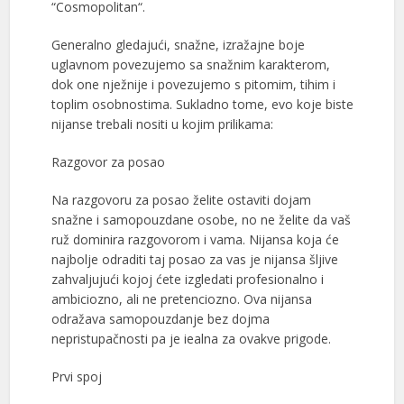
“Cosmopolitan“.
Generalno gledajući, snažne, izražajne boje
uglavnom povezujemo sa snažnim karakterom,
dok one nježnije i povezujemo s pitomim, tihim i
toplim osobnostima. Sukladno tome, evo koje biste
nijanse trebali nositi u kojim prilikama:
Razgovor za posao
Na razgovoru za posao želite ostaviti dojam
snažne i samopouzdane osobe, no ne želite da vaš
ruž dominira razgovorom i vama. Nijansa koja će
najbolje odraditi taj posao za vas je nijansa šljive
zahvaljujući kojoj ćete izgledati profesionalno i
ambiciozno, ali ne pretenciozno. Ova nijansa
odražava samopouzdanje bez dojma
nepristupačnosti pa je iealna za ovakve prigode.
Prvi spoj