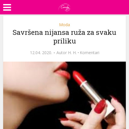
Moda
Savršena nijansa ruža za svaku
priliku
12.04. 2020.
Autor
H. H.
·
Komentari