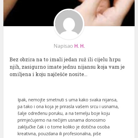
Napisao
H. H.
Bez obzira na to imali jedan ruž ili cijelu hrpu
njih, zasigurno imate jednu nijansu koja vam je
omiljena i koju najčešće nosite…
Ipak, nemojte smetnuti s uma kako svaka nijansa,
pa tako i ona koja je prirasla vašem srcu i usnama,
šalje određenu poruku, a na temelju boje koju
primjećujemo na nečijim usnama donosimo
zaključke čak i o tome koliko je dotična osoba
kreativna, pouzdana ili profesionalna, piše