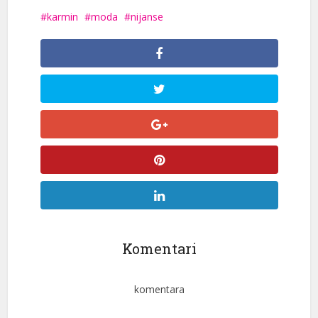
karmin
moda
nijanse
Komentari
komentara