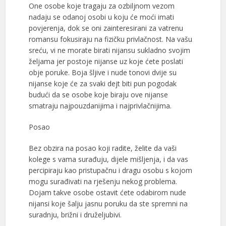
One osobe koje tragaju za ozbiljnom vezom
nadaju se odanoj osobi u koju će moći imati
povjerenja, dok se oni zainteresirani za vatrenu
romansu fokusiraju na fizičku privlačnost. Na vašu
sreću, vi ne morate birati nijansu sukladno svojim
željama jer postoje nijanse uz koje ćete poslati
obje poruke. Boja šljive i nude tonovi dvije su
nijanse koje će za svaki dejt biti pun pogodak
budući da se osobe koje biraju ove nijanse
smatraju najpouzdanijima i najprivlačnijima.
Posao
Bez obzira na posao koji radite, želite da vaši
kolege s vama surađuju, dijele mišljenja, i da vas
percipiraju kao pristupačnu i dragu osobu s kojom
mogu surađivati na rješenju nekog problema.
Dojam takve osobe ostavit ćete odabirom nude
nijansi koje šalju jasnu poruku da ste spremni na
suradnju, brižni i druželjubivi.