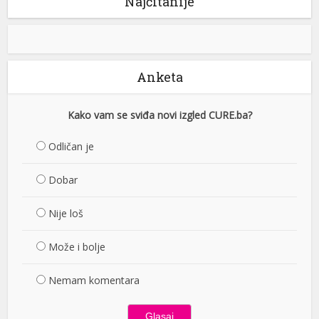
Najčitanije
Anketa
Kako vam se sviđa novi izgled CURE.ba?
Odličan je
Dobar
Nije loš
Može i bolje
Nemam komentara