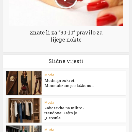
Znate li za “90-10” pravilo za
lijepe nokte
Slične vijesti
Moda
Modni preokret:
Minimalizam je službeno...
Moda
Zaboravite na mikro-
trendove: Zašto je
„Capsule...
Moda