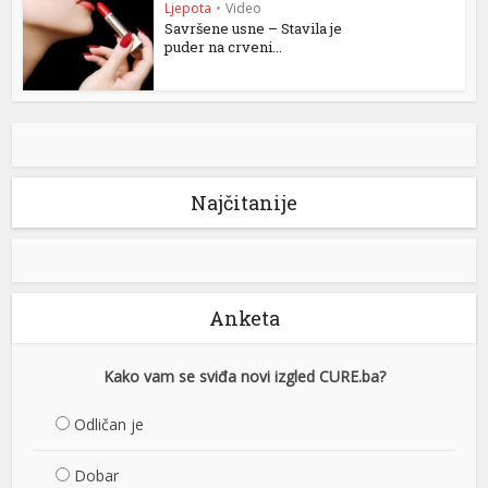
Ljepota
•
Video
Savršene usne – Stavila je
puder na crveni...
Najčitanije
Anketa
Kako vam se sviđa novi izgled CURE.ba?
Odličan je
Dobar