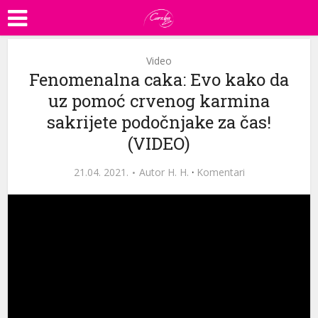
Video
Fenomenalna caka: Evo kako da
uz pomoć crvenog karmina
sakrijete podočnjake za čas!
(VIDEO)
21.04. 2021.
Autor
H. H.
·
Komentari