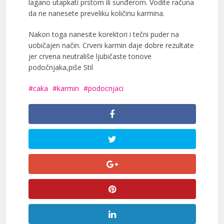
lagano utapkati prstom ili sunđerom. Vodite računa
da ne nanesete preveliku količinu karmina.
Nakon toga nanesite korektori i tečni puder na
uobičajen način. Crveni karmin daje dobre rezultate
jer crvena neutrališe ljubičaste tonove
podočnjaka,piše Stil
caka
karmin
podocnjaci