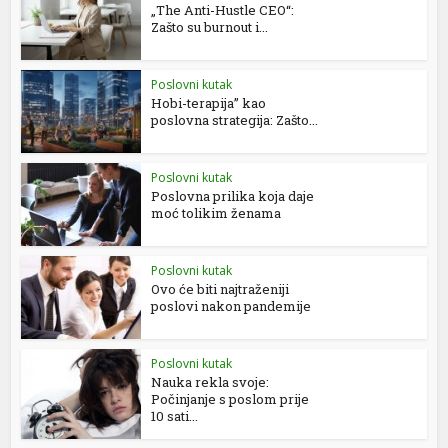
„The Anti-Hustle CEO“:
Zašto su burnout i...
Poslovni kutak
Hobi-terapija” kao
poslovna strategija: Zašto...
Poslovni kutak
Poslovna prilika koja daje
moć tolikim ženama
Poslovni kutak
Ovo će biti najtraženiji
poslovi nakon pandemije
Poslovni kutak
Nauka rekla svoje:
Počinjanje s poslom prije
10 sati...