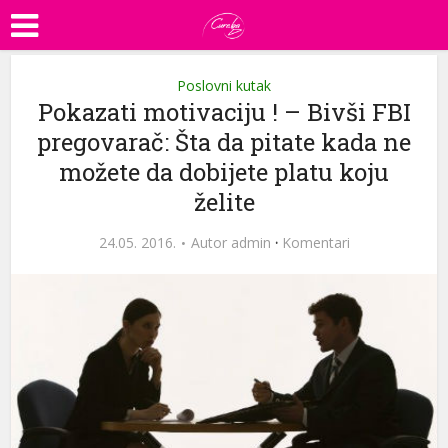
Poslovni kutak
Pokazati motivaciju ! – Bivši FBI
pregovarač: Šta da pitate kada ne
možete da dobijete platu koju
želite
24.05. 2016.
Autor
admin
·
Komentari