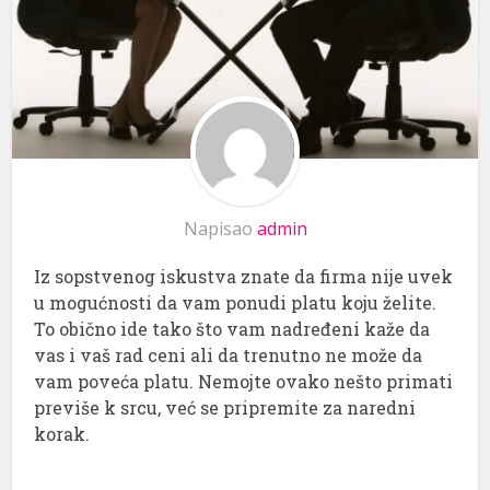
Napisao
admin
Iz sopstvenog iskustva znate da firma nije uvek
u mogućnosti da vam ponudi platu koju želite.
To obično ide tako što vam nadređeni kaže da
vas i vaš rad ceni ali da trenutno ne može da
vam poveća platu. Nemojte ovako nešto primati
previše k srcu, već se pripremite za naredni
korak.