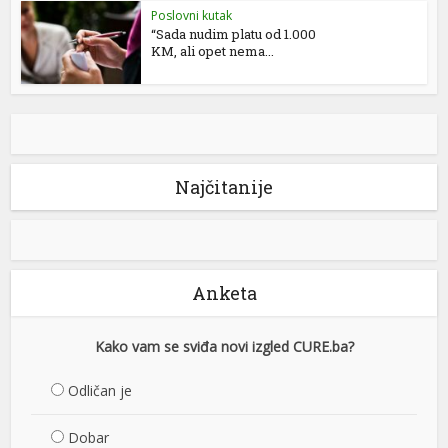
Poslovni kutak
“Sada nudim platu od 1.000
KM, ali opet nema...
Najčitanije
Anketa
Kako vam se sviđa novi izgled CURE.ba?
Odličan je
Dobar