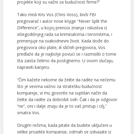
projekte koji su važni za budućnost firme?”
Tako misli Kris Vos (Chris Voss), bivši FBI
pregovarač i autor nove knjige “Never Split the
Difference”, u kojoj prenosi znanja i iskustva iz
višegodišnjeg rada sa kriminalcima i teroristima, i
primenjuje na svakodnevni život. Kada dođe do
pregovora oko plate, ili sličnih pregovora, Vos
predlaže da je najbolje povući se i razmisliti o tome
šta zaista želimo da postignemo. U ovom slučaju,
napraviti karijeru.
“Čim kažete nekome da želite da radite na nečemu
što je veoma važno za stratešku budućnost
kompanije, vi mu govorite na suptilan način da
želite da radite za dobrobit svih. Čak i da je odgovor
“ne”, oni i dalje znaju da je to vaš pristup i cilj,”
smatra Vos.
Drugim rečima, kada pitate da budete uključeni u
velike projekte kompanije, odmah se izdvajate iz