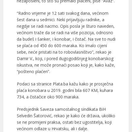
nezaposleni, to što su premalo plaćeni, piše “Avaz“.
“Radno vrijeme je 12 sati svakog dana, većinom
šest dana u sedmici. Neki prijavljuju radnike, a
negdje se radi nacrno. Opis posla je šturo naveden,
većinom traže da se radi na više pozicija, odnosno
da budeš i šanker, i konobar, i čistač. Na sve to nudi
se plaća od 450 do 600 maraka. Ko imalo cijeni
sebe, neće pristati na to robovlasništvo”, rekao je
Damir V., koji, i pored dugogodišnjeg konobarskog
iskustva, ne može pronaći posao koji je, kako kaže,
“pošteno plaćen”.
Podaci sa stranice Plata.ba kažu kako je prosječna
plaća konobara u 2019. godini bila 607 KM, kuhara
734, a čistačice oko 900 maraka.
Predsjednik Saveza samostalnog sindikata BiH
Selvedin Šatorović, rekao je kako će država, ukoliko
se ne promijeni praksa, ostati bez ugostitelja, koji
većinom odlaze u Hrvatsku, ali i dalje.