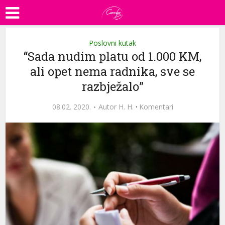
Poslovni kutak
“Sada nudim platu od 1.000 KM,
ali opet nema radnika, sve se
razbježalo”
08.02. 2020.
Autor
H. H.
·
Komentari