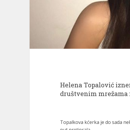
Helena Topalović iznen
društvenim mrežama 
Topalkova kćerka je do sada neko
put pretjerala.