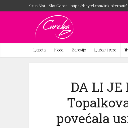
Situs Slot
Slot Gacor
https://beytel.com/link-alternatif
Ljepota
Moda
Zdravlje
Ljubav i veze
T
DA LI JE
Topalkova
povećala us