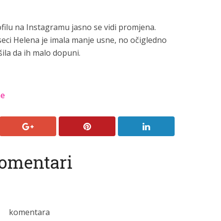
ilu na Instagramu jasno se vidi promjena.
eci Helena je imala manje usne, no očigledno
ešila da ih malo dopuni.
ne
omentari
komentara