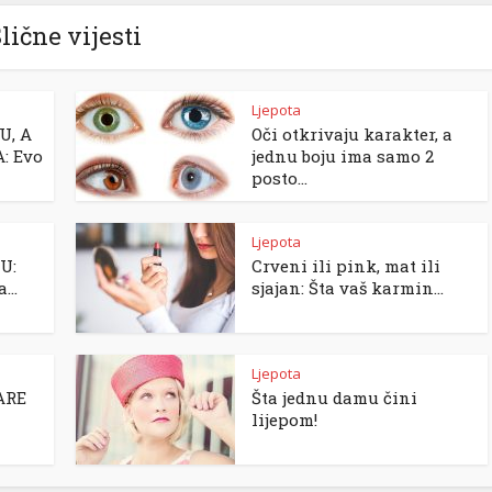
lične vijesti
Ljepota
U, A
Oči otkrivaju karakter, a
: Evo
jednu boju ima samo 2
posto...
Ljepota
U:
Crveni ili pink, mat ili
...
sjajan: Šta vaš karmin...
Ljepota
ARE
Šta jednu damu čini
lijepom!