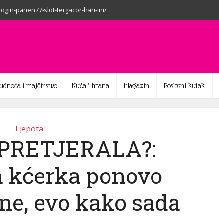
-login-panen77-slot-tergacor-hari-ini/
rudnoća i majčinstvo
Kuća i hrana
Magazin
Poslovni kutak
Ljepota
 PRETJERALA?:
 kćerka ponovo
ne, evo kako sada