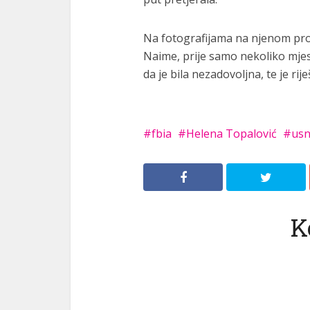
Na fotografijama na njenom prof
Naime, prije samo nekoliko mjes
da je bila nezadovoljna, te je rij
fbia
Helena Topalović
us
K