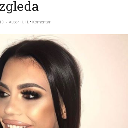
izgleda
·
18.
Autor
H. H.
Komentari