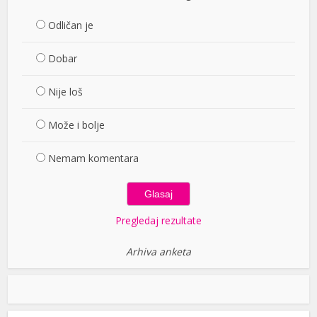
Odličan je
Dobar
Nije loš
Može i bolje
Nemam komentara
Pregledaj rezultate
Arhiva anketa