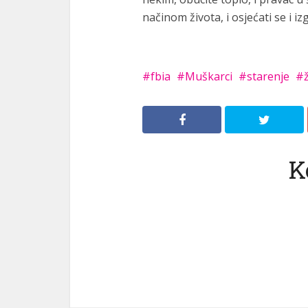
načinom života, i osjećati se i i
fbia
Muškarci
starenje
K