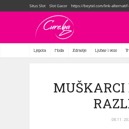
Situs Slot
Slot Gacor
https://beytel.com/link-alternatif
Ljepota
Moda
Zdravlje
Ljubav i veze
T
MUŠKARCI 
RAZL
08.11. 20