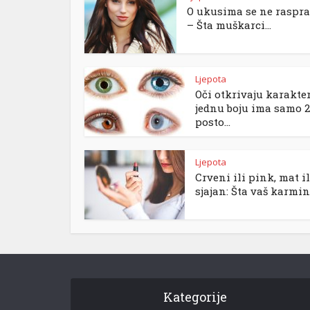
O ukusima se ne raspra
– Šta muškarci...
Ljepota
Oči otkrivaju karakter
jednu boju ima samo 2
posto...
Ljepota
Crveni ili pink, mat il
sjajan: Šta vaš karmin.
Kategorije