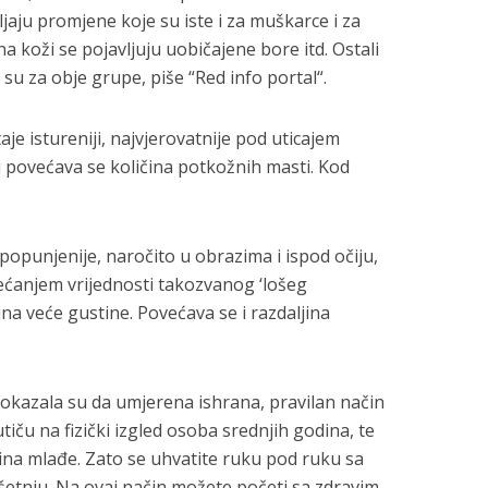
jaju promjene koje su iste i za muškarce i za
a koži se pojavljuju uobičajene bore itd. Ostali
i su za obje grupe, piše “Red info portal“.
e istureniji, najvjerovatnije pod uticajem
i povećava se količina potkožnih masti. Kod
popunjenije, naročito u obrazima i ispod očiju,
ećanjem vrijednosti takozvanog ‘lošeg
na veće gustine. Povećava se i razdaljina
pokazala su da umjerena ishrana, pravilan način
utiču na fizički izgled osoba srednjih godina, te
ina mlađe. Zato se uhvatite ruku pod ruku sa
 šetnju. Na ovaj način možete početi sa zdravim