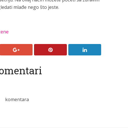
zgledati mlađe nego što jeste.
žene
omentari
komentara