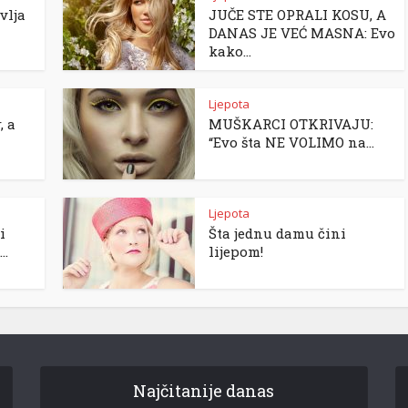
vlja
JUČE STE OPRALI KOSU, A
DANAS JE VEĆ MASNA: Evo
kako...
Ljepota
, a
MUŠKARCI OTKRIVAJU:
“Evo šta NE VOLIMO na...
Ljepota
i
Šta jednu damu čini
..
lijepom!
Najčitanije danas