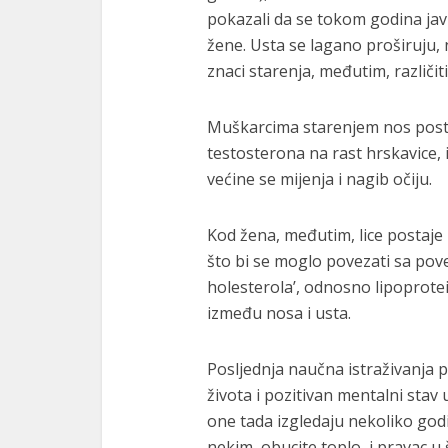
pokazali da se tokom godina javl
žene. Usta se lagano proširuju, n
znaci starenja, međutim, različit
Muškarcima starenjem nos postaj
testosterona na rast hrskavice, 
većine se mijenja i nagib očiju.
Kod žena, međutim, lice postaje 
što bi se moglo povezati sa pov
holesterola’, odnosno lipoprotei
između nosa i usta.
Posljednja naučna istraživanja 
života i pozitivan mentalni stav 
one tada izgledaju nekoliko god
nekim, obucite toplo, i pravac u