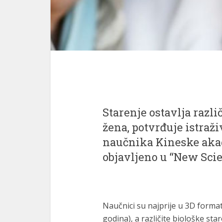
Starenje ostavlja razl
žena, potvrđuje istraž
naučnika Kineske aka
objavljeno u “New Scie
Naučnici su najprije u 3D format
godina), a različite biološke sta