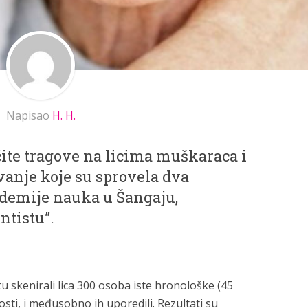
Napisao
H. H.
ičite tragove na licima muškaraca i
ivanje koje su sprovela dva
demije nauka u Šangaju,
ntistu”.
u skenirali lica 300 osoba iste hronološke (45
rosti, i međusobno ih uporedili. Rezultati su