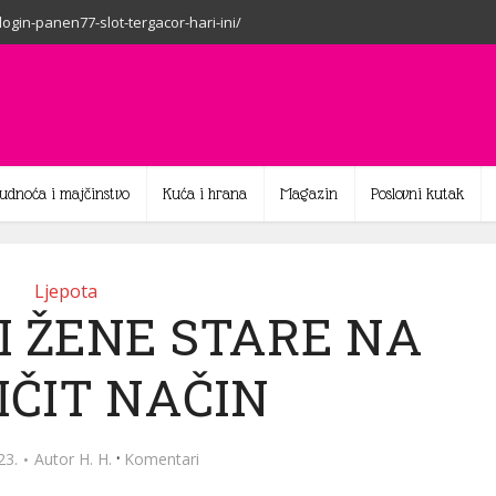
-login-panen77-slot-tergacor-hari-ini/
rudnoća i majčinstvo
Kuća i hrana
Magazin
Poslovni kutak
Ljepota
I ŽENE STARE NA
IČIT NAČIN
·
23.
Autor
H. H.
Komentari