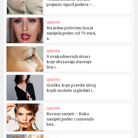
prajmer ispod pudera –...
Ljepota
Na jednu polovinu lica je
nanijela puder od 70 eura,
a...
Ljepota
9 svakodnevnih stvari
koje ubrzavaju starenje
lica i...
Ljepota
Greške koje pravite zbog
kojih možete izgledati i...
Ljepota
Korisni savjeti – Kako
nanijeti puder i rumenilo
bez...