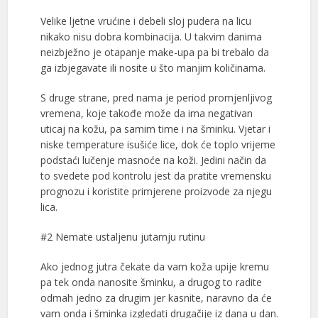
Velike ljetne vrućine i debeli sloj pudera na licu
nikako nisu dobra kombinacija. U takvim danima
neizbježno je otapanje make-upa pa bi trebalo da
ga izbjegavate ili nosite u što manjim količinama.
S druge strane, pred nama je period promjenljivog
vremena, koje takođe može da ima negativan
uticaj na kožu, pa samim time i na šminku. Vjetar i
niske temperature isušiće lice, dok će toplo vrijeme
podstaći lučenje masnoće na koži. Jedini način da
to svedete pod kontrolu jest da pratite vremensku
prognozu i koristite primjerene proizvode za njegu
lica.
#2 Nemate ustaljenu jutarnju rutinu
Ako jednog jutra čekate da vam koža upije kremu
pa tek onda nanosite šminku, a drugog to radite
odmah jedno za drugim jer kasnite, naravno da će
vam onda i šminka izgledati drugačije iz dana u dan.