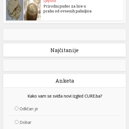
Ljepota
Prirodni puder za lice u
prahu od ovsenih pahuljica
Najčitanije
Anketa
Kako vam se sviđa novi izgled CURE.ba?
Odličan je
Dobar