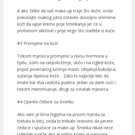
A ako želite da vaš make-up traje što duže, onda
pokušajte svakog jutra ostavite dovoljno vremena
koži da upije kremu prije šminkanja jer će u
protivnom skliznuti i prije nego što izađete iz kuće.
#3 Promjene na koži
Tokom mjeseca promjene u nivou hormona u
tijelu, osim na raspoloženje, utiču i na izgled kože,
poput povećanog lučenja masti, izbijanja bubuljica,
sušenja dijelova kože… Zato bi najbolje bilo da
imate bar dva različita pudera. Jedan za dane uoči i
tokom menstruacije, drugi za ostatak mjeseca.
#4 Operite četkice za šminku
Ako vam je lična higijena na prvom mjestu (a
trebala bi biti), onda bi trebalo redovno da perete
četkice i spužvice za make-up. Šminka nikad neće
izgledati svježe ako je pribor kojim je nanosite