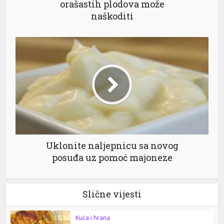
orašastih plodova može
naškoditi
Uklonite naljepnicu sa novog
posuđa uz pomoć majoneze
Slične vijesti
Kuća i hrana