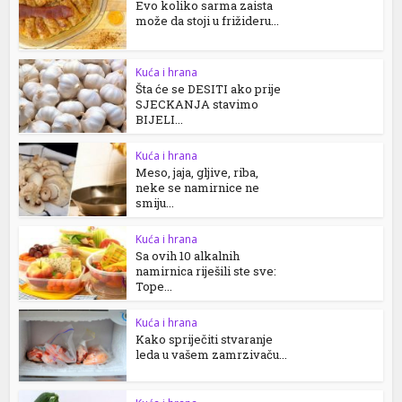
Evo koliko sarma zaista
može da stoji u frižideru...
Kuća i hrana
Šta će se DESITI ako prije
SJECKANJA stavimo
BIJELI...
Kuća i hrana
Meso, jaja, gljive, riba,
neke se namirnice ne
smiju...
Kuća i hrana
Sa ovih 10 alkalnih
namirnica riješili ste sve:
Tope...
Kuća i hrana
Kako spriječiti stvaranje
leda u vašem zamrzivaču...