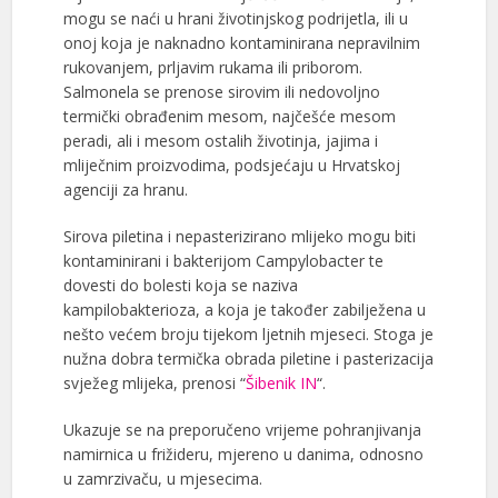
mogu se naći u hrani životinjskog podrijetla, ili u
onoj koja je naknadno kontaminirana nepravilnim
rukovanjem, prljavim rukama ili priborom.
Salmonela se prenose sirovim ili nedovoljno
termički obrađenim mesom, najčešće mesom
peradi, ali i mesom ostalih životinja, jajima i
mliječnim proizvodima, podsjećaju u Hrvatskoj
agenciji za hranu.
Sirova piletina i nepasterizirano mlijeko mogu biti
kontaminirani i bakterijom Campylobacter te
dovesti do bolesti koja se naziva
kampilobakterioza, a koja je također zabilježena u
nešto većem broju tijekom ljetnih mjeseci. Stoga je
nužna dobra termička obrada piletine i pasterizacija
svježeg mlijeka, prenosi “
Šibenik IN
“.
Ukazuje se na preporučeno vrijeme pohranjivanja
namirnica u frižideru, mjereno u danima, odnosno
u zamrzivaču, u mjesecima.