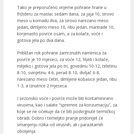
Tako je preporučeno vrijeme pohrane hrane u
frižideru za maslac sedam dana, za jaja 10, sirovo
meso u komadu dva, za sirovo narezano meso
jedan, dimljeno meso 10, ribu jedan, marinade 10,
korjenasto povrće osam, a za kolače, voće i
gotova jela po dva dana.
Približan rok pohrane zamrznutih namirnica za
povrće je 10 mjeseci, za voće 12, hljeb i kolače,
mlijeko i gotova jela po tri, govedinu 10-12, teletinu
8-10, svinjetinu 4-6, perad 8-10, divljač 6-8,
narezano meso četiri, dimljene kobasice jedan, ribu
1-3, a iznutrice 2 mjeseca.
I sezonsko voće i povrće može biti kontaminirano
virusima, kao i salate “spremne za konzumaciju”, za
koje se ne očekuje da će biti podvrgnute termičkoj
obradi. Dobro i temeljito pranje pridonijet će
smanjenju rizika od virusnih, ali i parazitarnih
oboljenja.