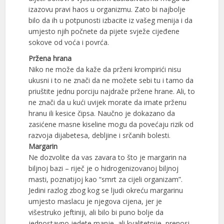
izazovu pravi haos u organizmu. Zato bi najbolje
bilo da ih u potpunosti izbacite iz vašeg menija i da
umjesto njih počnete da pijete svježe cijeđene
sokove od voća i povrća.
Pržena hrana
Niko ne može da kaže da prženi krompirići nisu
ukusni i to ne znači da ne možete sebi tu i tamo da
priuštite jednu porciju najdraže pržene hrane. Ali, to
ne znači da u kući uvijek morate da imate prženu
hranu ili kesice čipsa. Naučno je dokazano da
zasićene masne kiseline mogu da povećaju rizik od
razvoja dijabetesa, debljine i srčanih bolesti.
Margarin
Ne dozvolite da vas zavara to što je margarin na
biljnoj bazi – riječ je o hidrogenizovanoj biljnoj
masti, poznatijoj kao “smrt za cijeli organizam”.
Jedini razlog zbog kog se ljudi okreću margarinu
umjesto maslacu je njegova cijena, jer je
višestruko jeftiniji, ali bilo bi puno bolje da
jednostavno jedete manje, ali kvalitetnije, prenosi