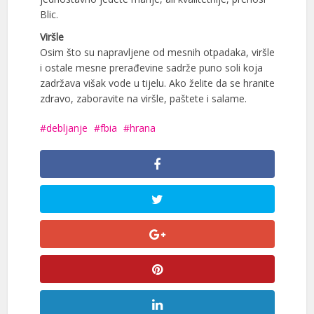
Blic.
Viršle
Osim što su napravljene od mesnih otpadaka, viršle
i ostale mesne prerađevine sadrže puno soli koja
zadržava višak vode u tijelu. Ako želite da se hranite
zdravo, zaboravite na viršle, paštete i salame.
debljanje
fbia
hrana