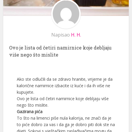
Napisao
H. H.
Ovo je lista od četiri namirnice koje debljaju
više nego što mislite
Ako ste odlučili da se zdravo hranite, vrijeme je da
kalorične namirnice izbacite iz kuće i da ih više ne
kupujete.
Ovo je lista od četiri namirnice koje debljaju više
nego što mislite.
Gazirana pića
To što na limenci piše nula kalorija, ne znači da je
to piće dobro za vas i da ga je dobro piti dok ste na
dijeti. Sokovi s vještačkim zaslađivačima mogu da