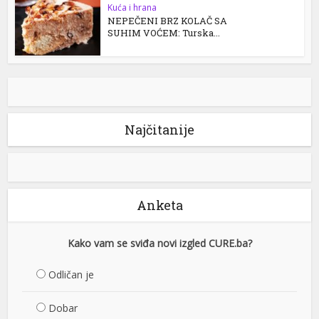
Kuća i hrana
NEPEČENI BRZ KOLAČ SA
SUHIM VOĆEM: Turska...
Najčitanije
Anketa
Kako vam se sviđa novi izgled CURE.ba?
Odličan je
Dobar