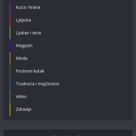
Kuća i hrana
Ljepota
Ljubav i veze
Magazin
Moda
Poslovni kutak
Trudnoća i majčinstvo
Video
Zdravlje