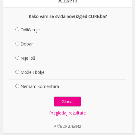
Anketa
Kako vam se sviđa novi izgled CURE.ba?
Odličan je
Dobar
Nije loš
Može i bolje
Nemam komentara
Pregledaj rezultate
Arhiva anketa