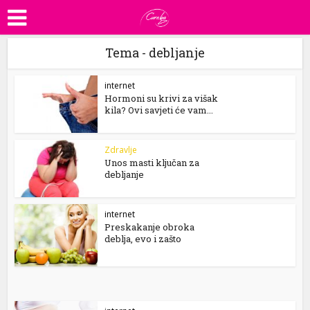
Tema - debljanje
internet
Hormoni su krivi za višak
kila? Ovi savjeti će vam...
Zdravlje
Unos masti ključan za
debljanje
internet
Preskakanje obroka
deblja, evo i zašto