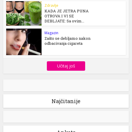
Zdravlje
KADA JE JETRA PUNA
OTROVA I VI SE
DEBLJATE: Sa ovim...
Magazin
Zašto se debljamo nakon
odbacivanja cigareta
Učitaj još
Najčitanije