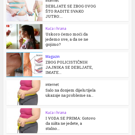
internet
DEBLJATE SE ZBOG OVOG
ŠTO RADITE SVAKO
JUTRO:...
Kuća i hrana
Uskoro ćemo moći da
jedemo sve, a da se ne
gojimo?
Magazin
ZBOG POLICISTIČNIH
JAJNIKA SE DEBLJATE,
IMATE...
internet
Salo na donjem dijelu tijela
ukazuje na probleme sa...
Kuća i hrana
I VODA SE PRIMA: Gotovo
da ništa ne jedete, a
stalno...