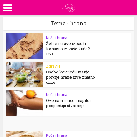
Tema - hrana
Kuća i hrana
Želite mrave izbaciti
konačno iz vaše kuće?
EVO...
Zdravlje
Osobe koje jedu manje
porcije hrane žive znatno
duže
Kuća i hrana
Ove namirnice i napitci
pospješuju stvaranje...
Kuća i hrana