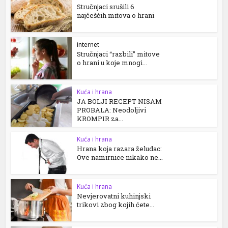
Stručnjaci srušili 6
najčešćih mitova o hrani
internet
Stručnjaci “razbili” mitove
o hrani u koje mnogi...
Kuća i hrana
JA BOLJI RECEPT NISAM
PROBALA: Neodoljivi
KROMPIR za...
Kuća i hrana
Hrana koja razara želudac:
Ove namirnice nikako ne...
Kuća i hrana
Nevjerovatni kuhinjski
trikovi zbog kojih ćete...