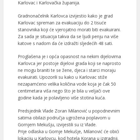
Karlovac i Karlovačka županija.
Gradnonačelnik Karlovca izvijestio kako je grad
Karlovac spreman za evakuaciju do 2 tisuće
stanovnika koji će vjerojatno morati biti evakuirani.
Za sada je situacija takva da se ljudi penju na više
katove s nadom da će izdražti sljedećih 48 sati.
Proglašena je i opća opasnost na nekim dijelovima
Karlovca jer postoje dijelovi grada koji se naprosto
ne mogu braniti te se žene, djeca i starci moraju
evakuirati. Upozorili su kako u Karlovac stiže
nezapamćeno velika količina vode koja je čak 50
centimetara viša nego što je bila u veljači ove
godine kada je polavljeno više stotina kuća.
Predsjednik Vlade Zoran Milanović u popodnevnim
satima obilazi područja ugrožena poplavom u
Gornjem Mekušju, izvijestili su iz Vlade.
Prije odlaska u Gornje Mekušje, Milanović će obići
lokaciju u Karlovcu, kod hotela Korana u izgradnji.