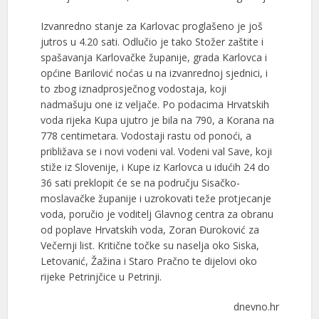
Izvanredno stanje za Karlovac proglašeno je još
jutros u 4.20 sati. Odlučio je tako Stožer zaštite i
spašavanja Karlovačke županije, grada Karlovca i
općine Barilović noćas u na izvanrednoj sjednici, i
to zbog iznadprosječnog vodostaja, koji
nadmašuju one iz veljače. Po podacima Hrvatskih
voda rijeka Kupa ujutro je bila na 790, a Korana na
778 centimetara. Vodostaji rastu od ponoći, a
približava se i novi vodeni val. Vodeni val Save, koji
stiže iz Slovenije, i Kupe iz Karlovca u idućih 24 do
36 sati preklopit će se na području Sisačko-
moslavačke županije i uzrokovati teže protjecanje
voda, poručio je voditelj Glavnog centra za obranu
od poplave Hrvatskih voda, Zoran Đuroković za
Večernji list. Kritične točke su naselja oko Siska,
Letovanić, Žažina i Staro Pračno te dijelovi oko
rijeke Petrinjčice u Petrinji.
dnevno.hr