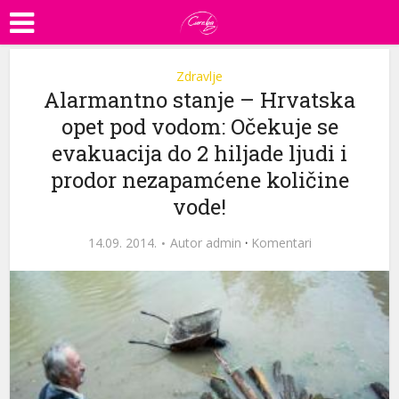
Zdravlje
Alarmantno stanje – Hrvatska
opet pod vodom: Očekuje se
evakuacija do 2 hiljade ljudi i
prodor nezapamćene količine
vode!
14.09. 2014.
Autor
admin
·
Komentari