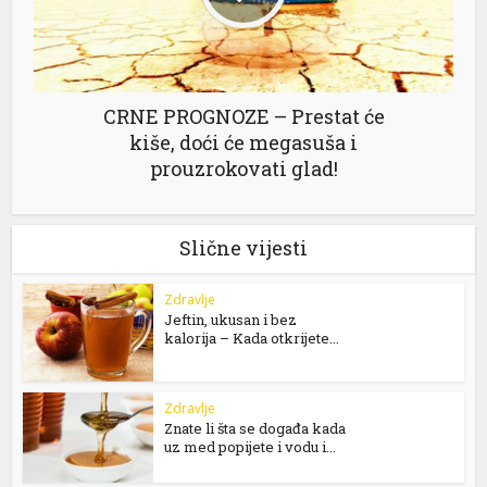
CRNE PROGNOZE – Prestat će
kiše, doći će megasuša i
prouzrokovati glad!
Slične vijesti
Zdravlje
Jeftin, ukusan i bez
kalorija – Kada otkrijete...
Zdravlje
Znate li šta se događa kada
uz med popijete i vodu i...