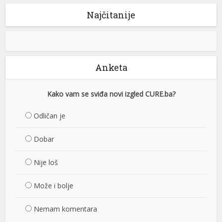
Najčitanije
Anketa
Kako vam se sviđa novi izgled CURE.ba?
Odličan je
Dobar
Nije loš
Može i bolje
Nemam komentara