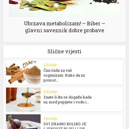
Ubrzava metabolizam! – Biber –
glavni saveznik dobre probave
Slične vijesti
Zdravlje
Čini čuda za vaš
organizam: Kako da uz
pomoć...
Zdravlje
Znate li šta se događa kada
uz med popijete i vodu i...
Zdravlje
SVI ZNAMO KOLIKO JE
LJEKOVIT BIJELI LUK,