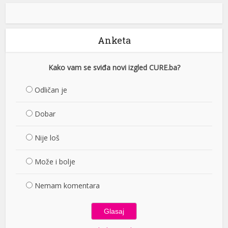
Anketa
Kako vam se sviđa novi izgled CURE.ba?
Odličan je
Dobar
Nije loš
Može i bolje
Nemam komentara