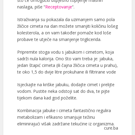
što će omogućiti uspješno topljenje masnih
naslaga, piše “
Receptovanje
“.
Istraživanja su pokazala da uzimanjem samo pola
žličice cimeta na dan možete smanjiti količinu lošeg
kolesterola, a on vam također pomaže kod loše
probave te utječe na smanjenje triglicerida.
Pripremite stoga vodu s jabukom i cimetom, koja
sadrži nula kalorija. Ono što vam treba je: jabuka,
jedan štapić cimeta (ili čajna žličica cimeta u prahu),
te oko 1,5 do dvije litre prokuhane ili filtrirane vode
Isjeckajte na kriške jabuku, dodajte cimet i prelijte
vodom. Pustite neka odstoji sat do dva, te pijte
tijekom dana kad god poželite.
Kombinacija jabuke i cimeta fantastično regulira
metabolizam i efikasno smanjuje težinu
eliminirajući višak zadržane tekućine iz organizma.
cure.ba