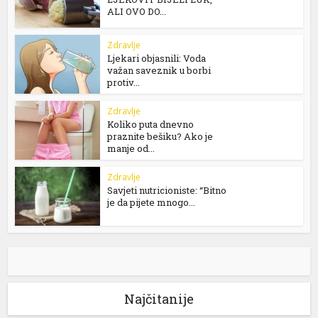
ALI OVO DO...
Zdravlje
Ljekari objasnili: Voda
važan saveznik u borbi
protiv...
Zdravlje
Koliko puta dnevno
praznite bešiku? Ako je
manje od...
Zdravlje
Savjeti nutricioniste: “Bitno
je da pijete mnogo...
Najčitanije