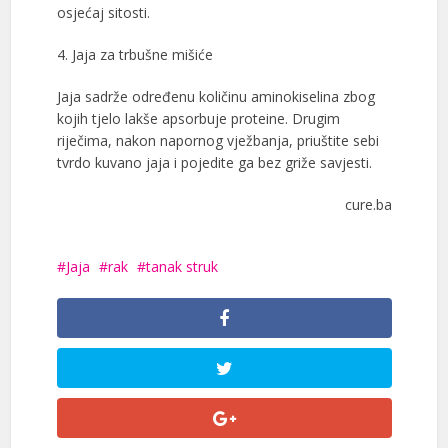
osjećaj sitosti.
4. Jaja za trbušne mišiće
Jaja sadrže određenu količinu aminokiselina zbog
kojih tjelo lakše apsorbuje proteine. Drugim
riječima, nakon napornog vježbanja, priuštite sebi
tvrdo kuvano jaja i pojedite ga bez griže savjesti.
cure.ba
Jaja
rak
tanak struk