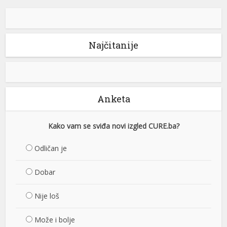
Najčitanije
Anketa
Kako vam se sviđa novi izgled CURE.ba?
Odličan je
Dobar
Nije loš
Može i bolje