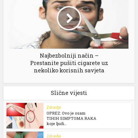
Najbezbolniji način –
Prestanite pušiti cigarete uz
nekoliko korisnih savjeta
Slične vijesti
Zdravlje
OPREZ: Ovo je osam
TIHIH SIMPTOMA RAKA
koje ljudi...
Zdravlje