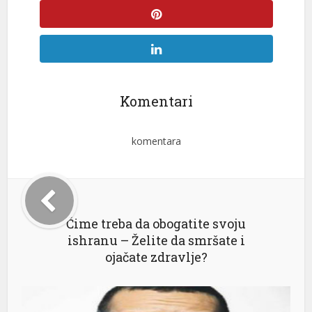
Komentari
komentara
Čime treba da obogatite svoju
ishranu – Želite da smršate i
ojačate zdravlje?