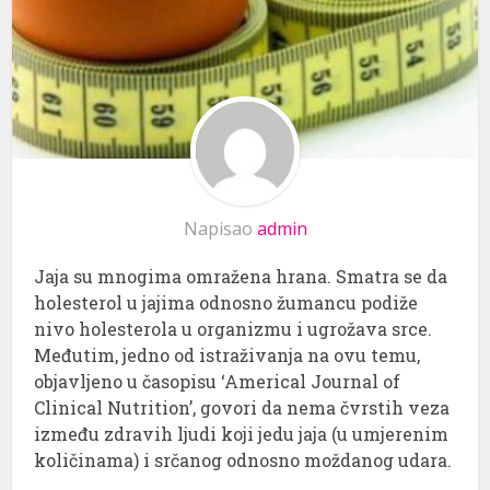
Napisao
admin
Jaja su mnogima omražena hrana. Smatra se da
holesterol u jajima odnosno žumancu podiže
nivo holesterola u organizmu i ugrožava srce.
Međutim, jedno od istraživanja na ovu temu,
objavljeno u časopisu ‘Americal Journal of
Clinical Nutrition’, govori da nema čvrstih veza
između zdravih ljudi koji jedu jaja (u umjerenim
količinama) i srčanog odnosno moždanog udara.