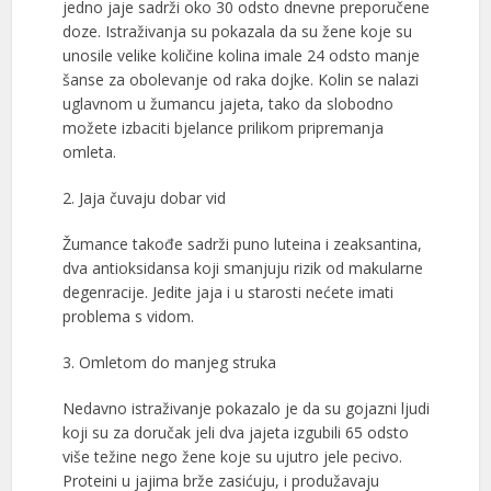
jedno jaje sadrži oko 30 odsto dnevne preporučene
doze. Istraživanja su pokazala da su žene koje su
unosile velike količine kolina imale 24 odsto manje
šanse za obolevanje od raka dojke. Kolin se nalazi
uglavnom u žumancu jajeta, tako da slobodno
možete izbaciti bjelance prilikom pripremanja
omleta.
2. Jaja čuvaju dobar vid
Žumance takođe sadrži puno luteina i zeaksantina,
dva antioksidansa koji smanjuju rizik od makularne
degenracije. Jedite jaja i u starosti nećete imati
problema s vidom.
3. Omletom do manjeg struka
Nedavno istraživanje pokazalo je da su gojazni ljudi
koji su za doručak jeli dva jajeta izgubili 65 odsto
više težine nego žene koje su ujutro jele pecivo.
Proteini u jajima brže zasićuju, i produžavaju