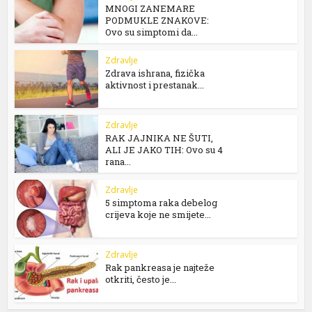
MNOGI ZANEMARE
PODMUKLE ZNAKOVE:
Ovo su simptomi da...
Zdravlje
Zdrava ishrana, fizička
aktivnost i prestanak...
Zdravlje
RAK JAJNIKA NE ŠUTI,
ALI JE JAKO TIH: Ovo su 4
rana...
Zdravlje
5 simptoma raka debelog
crijeva koje ne smijete...
Zdravlje
Rak pankreasa je najteže
otkriti, često je...