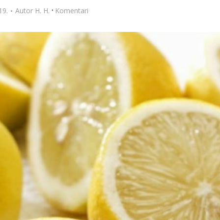
·
19.
Autor
H. H.
Komentari