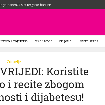
-login-panen77-slot-tergacor-hari-ini/
rudnoća i majčinstvo
Kuća i hrana
Magazin
Poslovni kutak
Zdravlje
RIJEDI: Koristite
o i recite zbogom
osti i dijabetesu!