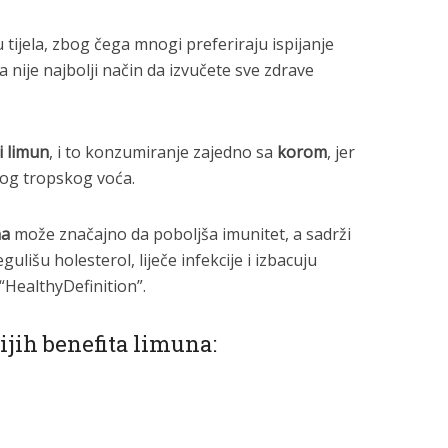
 tijela, zbog čega mnogi preferiraju ispijanje
a nije najbolji način da izvučete sve
zdrave
 limun
, i to konzumiranje zajedno sa
korom
, jer
vog tropskog voća.
na
može značajno da poboljša imunitet, a sadrži
gulišu holesterol, liječe infekcije i izbacuju
e “HealthyDefinition”.
ijih benefita limuna: