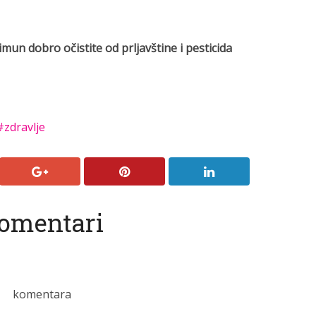
un dobro očistite od prljavštine i pesticida
zdravlje
omentari
komentara