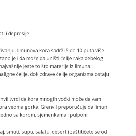
i i depresije
ivanju, limunova kora sadrži 5 do 10 puta više
ano je i da može da uništi ćelije raka debelog
 najvažnije jeste to što materije iz limuna i
ligne ćelije, dok zdrave ćelije organizma ostaju
renvil tvrdi da kora mnogih voćki može da vam
 kora veoma gorka, Grenvil preporučuje da limun
ajedno sa korom, sjemenkama i pulpom.
, smuti, supu, salatu, desert i zaštitićete se od