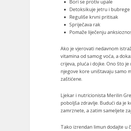
Bori se protiv upale
Detoksikuje jetru i bubrege
Reguliše krvni pritisak
Spriječava rak
Pomaže liječenju anksioznost
Ako je vjerovati nedavnom istraž
vitamina od samog voća, a dokaz
crijeva, pluća i dojke. Ono što je
njegove kore uništavaju samo ma
zaštićene.
Ljekar i nutricionista Merilin G
poboljša zdravlje. Budući da je
zamrznete, a zatim sameljete z
Tako izrendan limun dodajte u čaj