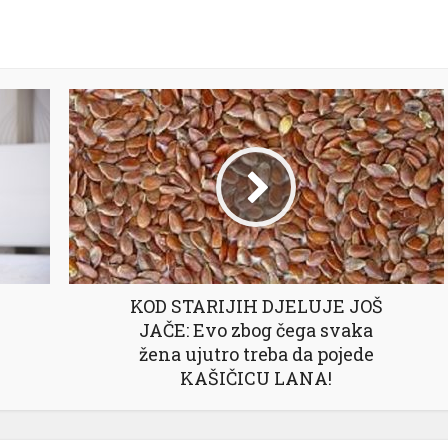
KOD STARIJIH DJELUJE JOŠ
JAČE: Evo zbog čega svaka
žena ujutro treba da pojede
KAŠIČICU LANA!