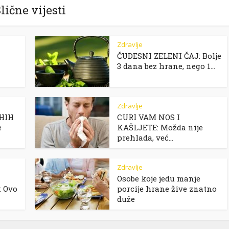
lične vijesti
Zdravlje
ČUDESNI ZELENI ČAJ: Bolje
3 dana bez hrane, nego 1...
Zdravlje
IHIH
CURI VAM NOS I
e
KAŠLJETE: Možda nije
prehlada, već...
Zdravlje
Osobe koje jedu manje
 Ovo
porcije hrane žive znatno
duže