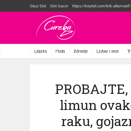
Situs Slot
Slot Gacor
https://beytel.com/link-alternatif
Ljepota
Moda
Zdravlje
Ljubav i veze
T
PROBAJTE, V
limun ovak
raku, gojazn