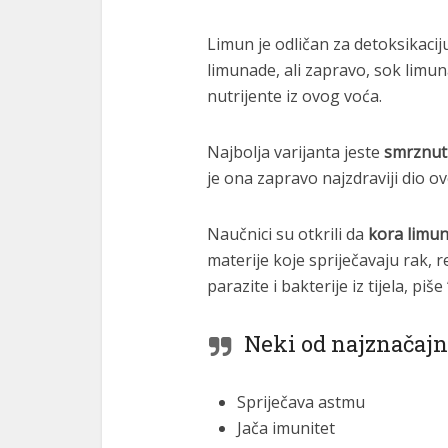
Limun je odličan za detoksikaciju
limunade, ali zapravo, sok limun
nutrijente iz ovog voća.
Najbolja varijanta jeste
smrznuti
je ona zapravo najzdraviji dio o
Naučnici su otkrili da
kora limu
materije koje spriječavaju rak, re
parazite i bakterije iz tijela, piš
Neki od najznačajn
Spriječava astmu
Jača imunitet