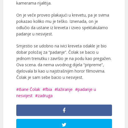
kamerama rijalitija.
On je veče proveo plakajući u krevetu, pa je svima
pokazao koliko mu je teško. Iznenada, on je
odlučio da ustane iz kreveta i izveo spektakularno
padanje u nesvijest.
Smjestio se udobno na ivici kreveta odakle je bio
dobar položaj za “padanje”. Čolak se bacio u
jednom trenutku i završio je na podu kao pregažen.
Ova scena. da nema uvodnog dijela “pripreme”,
djelovala bi kao u najstrašnijim horor filmovima.
Čolak je sam sebe bacio u nesvijest.
Bane Čolak
fbia
lažiranje
padanje u
nesvijest
zadruga