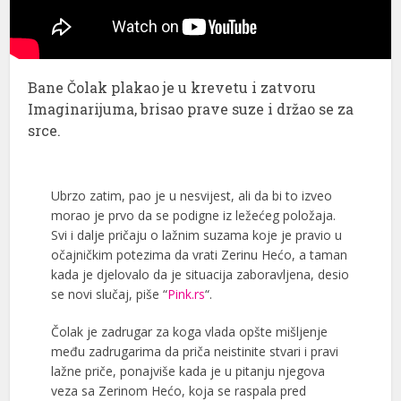
Bane Čolak plakao je u krevetu i zatvoru
Imaginarijuma, brisao prave suze i držao se za
srce.
Ubrzo zatim, pao je u nesvijest, ali da bi to izveo
morao je prvo da se podigne iz ležećeg položaja.
Svi i dalje pričaju o lažnim suzama koje je pravio u
očajničkim potezima da vrati Zerinu Hećo, a taman
kada je djelovalo da je situacija zaboravljena, desio
se novi slučaj, piše “
Pink.rs
“.
Čolak je zadrugar za koga vlada opšte mišljenje
među zadrugarima da priča neistinite stvari i pravi
lažne priče, ponajviše kada je u pitanju njegova
veza sa Zerinom Hećo, koja se raspala pred