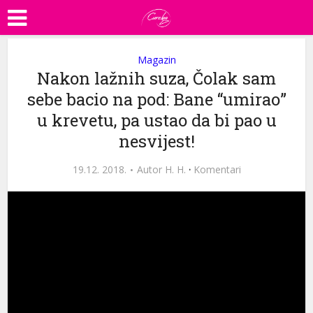
Magazin
Nakon lažnih suza, Čolak sam
sebe bacio na pod: Bane “umirao”
u krevetu, pa ustao da bi pao u
nesvijest!
19.12. 2018.
Autor
H. H.
·
Komentari