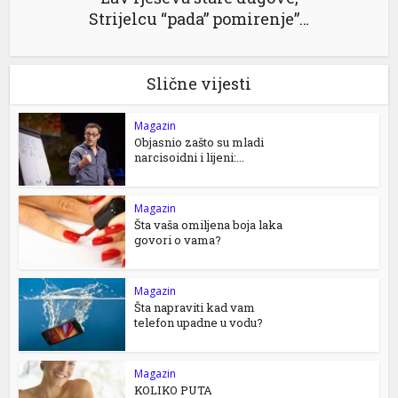
Strijelcu “pada” pomirenje”…
Slične vijesti
Magazin
Objasnio zašto su mladi
narcisoidni i lijeni:...
Magazin
Šta vaša omiljena boja laka
govori o vama?
Magazin
Šta napraviti kad vam
telefon upadne u vodu?
Magazin
KOLIKO PUTA