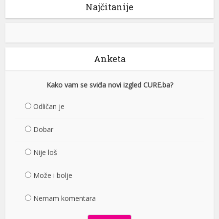
Najčitanije
Anketa
Kako vam se sviđa novi izgled CURE.ba?
Odličan je
Dobar
Nije loš
Može i bolje
Nemam komentara