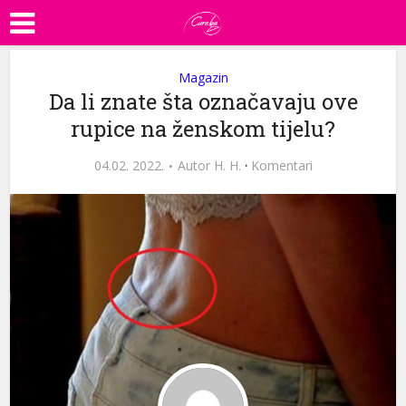
Magazin
Da li znate šta označavaju ove
rupice na ženskom tijelu?
04.02. 2022.
Autor
H. H.
·
Komentari