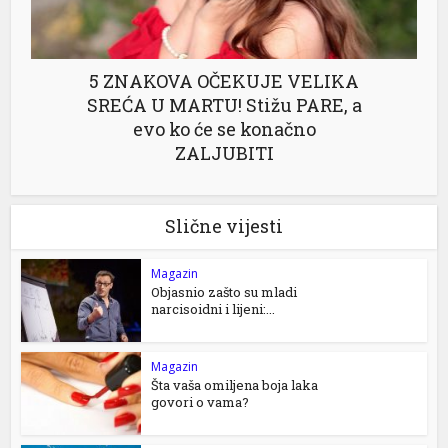
5 ZNAKOVA OČEKUJE VELIKA
SREĆA U MARTU! Stižu PARE, a
evo ko će se konačno
ZALJUBITI
Slične vijesti
Magazin
Objasnio zašto su mladi
narcisoidni i lijeni:...
Magazin
Šta vaša omiljena boja laka
govori o vama?