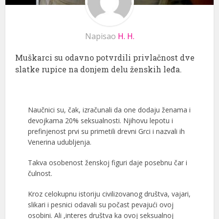
Napisao
H. H.
Muškarci su odavno potvrdili privlačnost dve
slatke rupice na donjem delu ženskih leđa.
Naučnici su, čak, izračunali da one dodaju ženama i
devojkama 20% seksualnosti. Njihovu lepotu i
prefinjenost prvi su primetili drevni Grci i nazvali ih
Venerina udubljenja.
Takva osobenost ženskoj figuri daje posebnu čar i
čulnost.
Kroz celokupnu istoriju civilizovanog društva, vajari,
slikari i pesnici odavali su počast pevajući ovoj
osobini. Ali ,interes društva ka ovoj seksualnoj