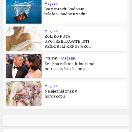
Magazin
Šta napraviti kad vam
telefon upadne u vodu?
Magazin
KOLIKO PUTA
UPOTREBLJAVATE ISTI
PEŠKIR ILI KRPU? AKO...
internet
•
Magazin
Žene sa viškom kilograma
moraju da čuju šta im je...
Magazin
Najnježniji znak u
horoskopu