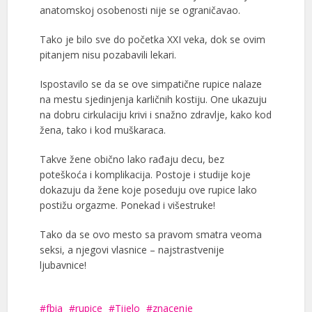
anatomskoj osobenosti nije se ograničavao.
Tako je bilo sve do početka XXI veka, dok se ovim
pitanjem nisu pozabavili lekari.
Ispostavilo se da se ove simpatične rupice nalaze
na mestu sjedinjenja karličnih kostiju. One ukazuju
na dobru cirkulaciju krivi i snažno zdravlje, kako kod
žena, tako i kod muškaraca.
Takve žene obično lako rađaju decu, bez
poteškoća i komplikacija. Postoje i studije koje
dokazuju da žene koje poseduju ove rupice lako
postižu orgazme. Ponekad i višestruke!
Tako da se ovo mesto sa pravom smatra veoma
seksi, a njegovi vlasnice – najstrastvenije
ljubavnice!
fbia
rupice
Tijelo
znacenje