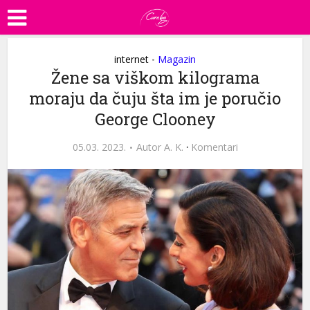
internet
Magazin
•
Žene sa viškom kilograma
moraju da čuju šta im je poručio
George Clooney
05.03. 2023.
Autor
A. K.
·
Komentari