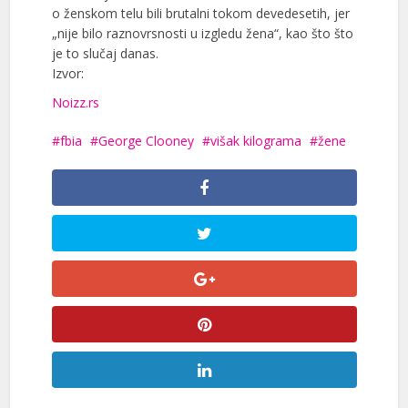
o ženskom telu bili brutalni tokom devedesetih, jer
„nije bilo raznovrsnosti u izgledu žena“, kao što što
je to slučaj danas.
Izvor:
Noizz.rs
fbia
George Clooney
višak kilograma
žene