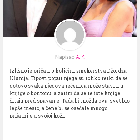
Napisao
A. K.
Izlišno je pričati o količini šmekerstva Džordža
Klunija. Tipovi poput njega su toliko retki da se
gotovo svaka njegova rečenica može staviti u
knjige o bontonu, a zatim da se te iste knjige
čitaju pred spavanje. Tada bi možda ovaj svet bio
lepše mesto, a žene bi se osećale mnogo
prijatnije u svojoj koži.