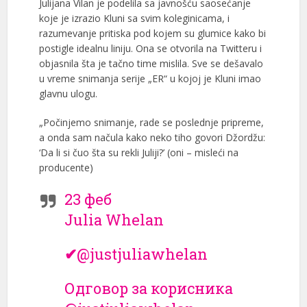
Julijana Vilan je podelila sa javnošću saosećanje
koje je izrazio Kluni sa svim koleginicama, i
razumevanje pritiska pod kojem su glumice kako bi
postigle idealnu liniju. Ona se otvorila na Twitteru i
objasnila šta je tačno time mislila. Sve se dešavalo
u vreme snimanja serije „ER“ u kojoj je Kluni imao
glavnu ulogu.
„Počinjemo snimanje, rade se poslednje pripreme,
a onda sam načula kako neko tiho govori Džordžu:
‘Da li si čuo šta su rekli Juliji?’ (oni – misleći na
producente)
23 феб
Julia Whelan
✔
@justjuliawhelan
Одговор за корисника