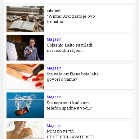
internet
“Winter Arc: Zašto je ovo
trenutno...
Magazin
Objasnio zašto su mladi
narcisoidni i lijeni:...
Magazin
Šta vaša omiljena boja laka
govori o vama?
Magazin
Šta napraviti kad vam
telefon upadne u vodu?
Magazin
KOLIKO PUTA
UPOTREBLJAVATE ISTI