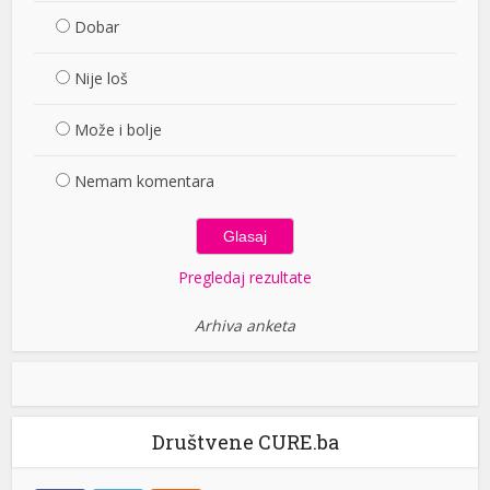
Dobar
Nije loš
Može i bolje
Nemam komentara
Pregledaj rezultate
Arhiva anketa
Društvene CURE.ba