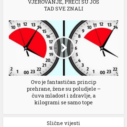
VJEROVANJE, PRECI SU JOŠ
TAD SVE ZNALI
Ovo je fantastičan princip
prehrane, žene su poludjele –
čuva mladost i zdravlje, a
kilogrami se samo tope
Slične vijesti