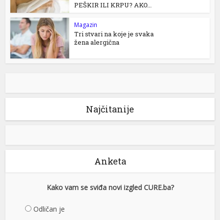
PEŠKIR ILI KRPU? AKO...
Magazin
Tri stvari na koje je svaka
žena alergična
Najčitanije
Anketa
Kako vam se sviđa novi izgled CURE.ba?
Odličan je