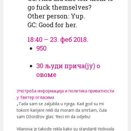
go fuck themselves?
Other person: Yup.
GC: Good for her.
18:40 – 23. феб 2018.
950
30 људи прича(ју) о
овоме
Употреба информација и политика приватности
у Твитер огласима
„Tada sam se zaljubila u njega. Kad god su mi
tokom karijere rekli da moram da smršam, čula
sam Džordžov glas: ‘Reci im da odjebu’.
Vilanova je takođe rekla kako su standardi Holivuda