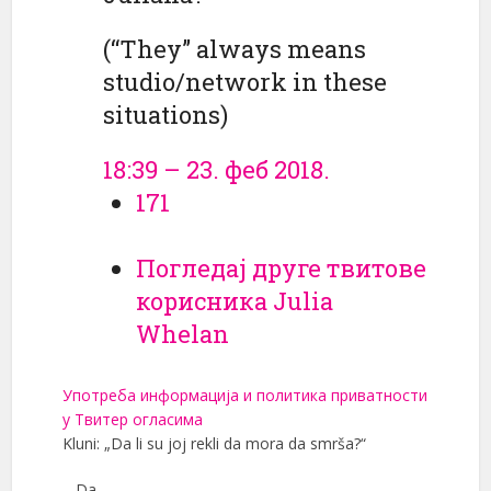
(“They” always means
studio/network in these
situations)
18:39 – 23. феб 2018.
171
Погледај друге твитове
корисника Julia
Whelan
Употреба информација и политика приватности
у Твитер огласима
Kluni: „Da li su joj rekli da mora da smrša?“
– Da.