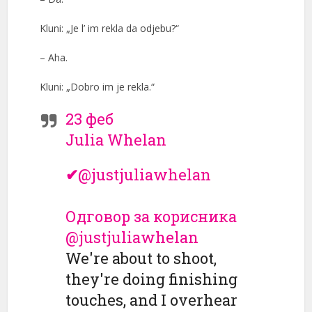
Kluni: „Je l’ im rekla da odjebu?“
– Aha.
Kluni: „Dobro im je rekla.“
23 феб
Julia Whelan
✔
@justjuliawhelan
Одговор за корисника
@justjuliawhelan
We're about to shoot,
they're doing finishing
touches, and I overhear