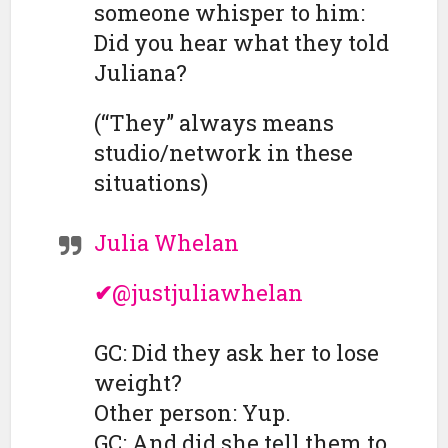
someone whisper to him:
Did you hear what they told
Juliana?
(“They” always means
studio/network in these
situations)
Julia Whelan
✔
@justjuliawhelan
GC: Did they ask her to lose
weight?
Other person: Yup.
GC: And did she tell them to