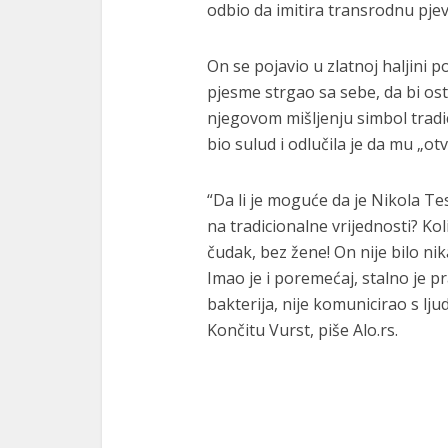
odbio da imitira transrodnu pjev
On se pojavio u zlatnoj haljini po
pjesme strgao sa sebe, da bi osta
njegovom mišljenju simbol tradici
bio sulud i odlučila je da mu „otv
“Da li je moguće da je Nikola Te
na tradicionalne vrijednosti? Koli
čudak, bez žene! On nije bilo nik
Imao je i poremećaj, stalno je pr
bakterija, nije komunicirao s ljud
Končitu Vurst, piše Alo.rs.