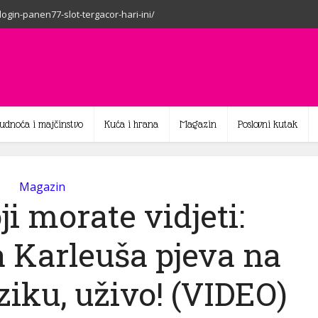
-login-panen77-slot-tergacor-hari-ini/
rudnoća i majčinstvo
Kuća i hrana
Magazin
Poslovni kutak
Magazin
i morate vidjeti:
 Karleuša pjeva na
iku, uživo! (VIDEO)