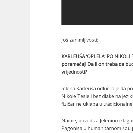
Još zanimljivosti:
KARLEUŠA ‘OPLELA’ PO NIKOLI TE
poremećaj! Da li on treba da bud
vrijednosti?
Jelena Karleuša odlučila je da 
Nikole Tesle i bez dlake na jezi
fizičar ne uklapa u tradicionalne 
Naime, povod za Jelenino izlaga
Pagonisa u humanitarnom šou pr