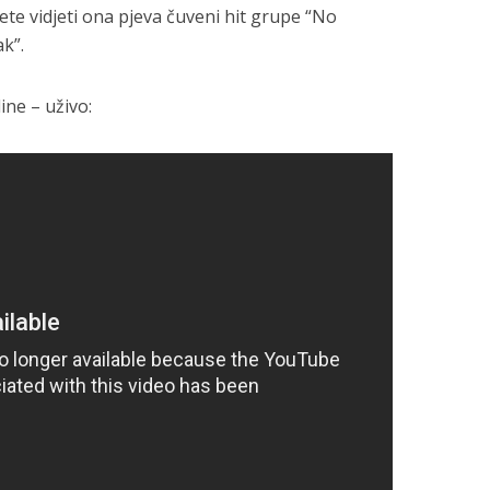
ete vidjeti ona pjeva čuveni hit grupe “No
k”.
ine – uživo: