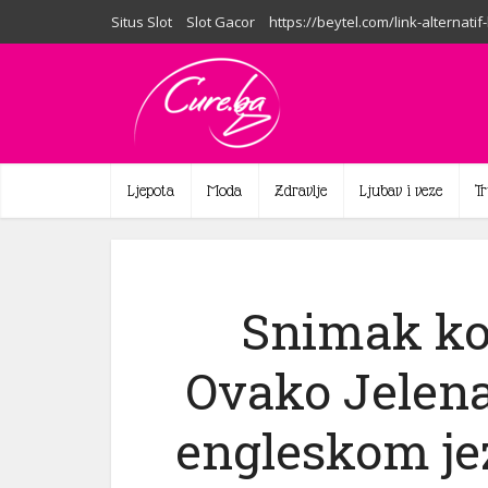
Situs Slot
Slot Gacor
https://beytel.com/link-alternatif
Ljepota
Moda
Zdravlje
Ljubav i veze
T
Snimak koj
Ovako Jelena
engleskom jez