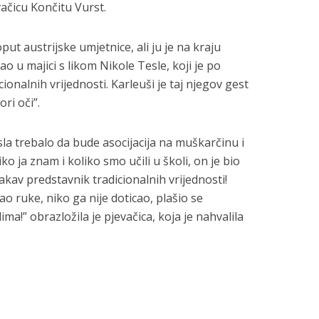
ačicu Končitu Vurst.
put austrijske umjetnice, ali ju je na kraju
o u majici s likom Nikole Tesle, koji je po
onalnih vrijednosti. Karleuši je taj njegov gest
ori oči”.
sla trebalo da bude asocijacija na muškarčinu i
ko ja znam i koliko smo učili u školi, on je bio
akav predstavnik tradicionalnih vrijednosti!
ao ruke, niko ga nije doticao, plašio se
ima!” obrazložila je pjevačica, koja je nahvalila