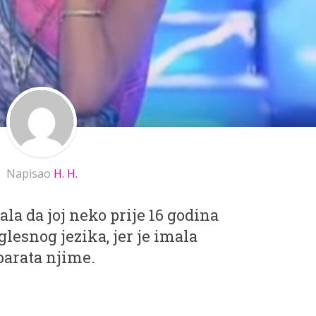
Napisao
H. H.
la da joj neko prije 16 godina
lesnog jezika, jer je imala
barata njime.