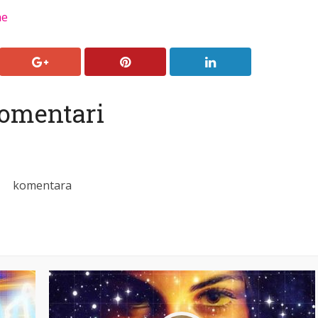
ne
omentari
komentara