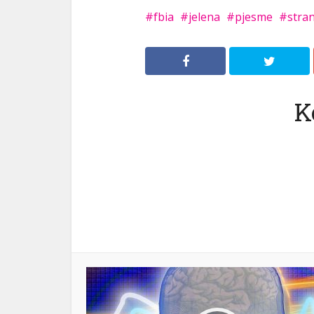
fbia
jelena
pjesme
stra
K