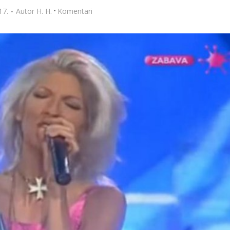
·
17.
Autor
H. H.
Komentari