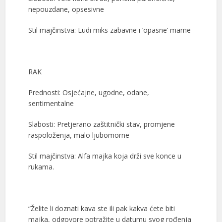
nepouzdane, opsesivne
Stil majčinstva: Ludi miks zabavne i ‘opasne’ mame
RAK
Prednosti: Osjećajne, ugodne, odane,
sentimentalne
Slabosti: Pretjerano zaštitnički stav, promjene
raspoloženja, malo ljubomorne
Stil majčinstva: Alfa majka koja drži sve konce u
rukama.
“Želite li doznati kava ste ili pak kakva ćete biti
majka, odgovore potražite u datumu svog rođenja