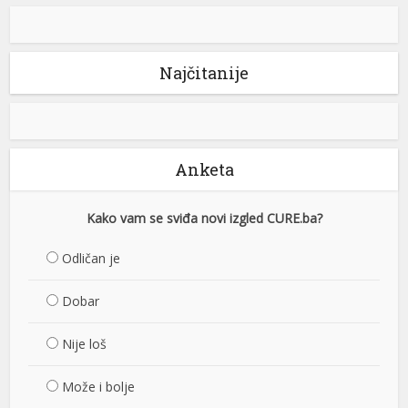
Najčitanije
Anketa
Kako vam se sviđa novi izgled CURE.ba?
Odličan je
Dobar
Nije loš
Može i bolje