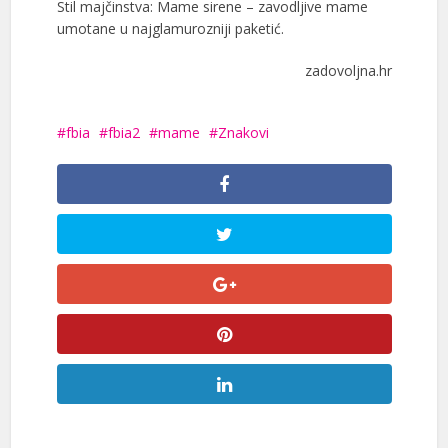
Stil majčinstva: Mame sirene – zavodljive mame
umotane u najglamurozniji paketić.
zadovoljna.hr
fbia
fbia2
mame
Znakovi