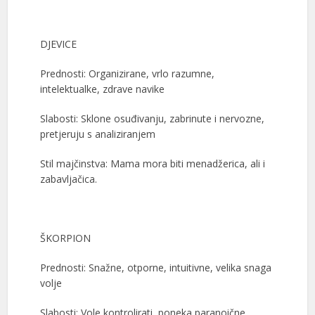
DJEVICE
Prednosti: Organizirane, vrlo razumne,
intelektualke, zdrave navike
Slabosti: Sklone osuđivanju, zabrinute i nervozne,
pretjeruju s analiziranjem
Stil majčinstva: Mama mora biti menadžerica, ali i
zabavljačica.
ŠKORPION
Prednosti: Snažne, otporne, intuitivne, velika snaga
volje
Slabosti: Vole kontrolirati, poneka paranoične,