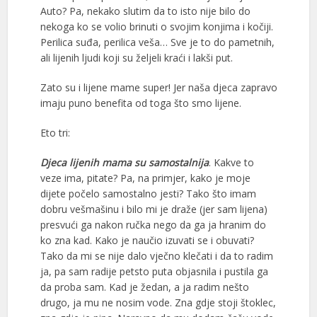
Auto? Pa, nekako slutim da to isto nije bilo do
nekoga ko se volio brinuti o svojim konjima i kočiji.
Perilica suđa, perilica veša… Sve je to do pametnih,
ali lijenih ljudi koji su željeli kraći i lakši put.
Zato su i lijene mame super! Jer naša djeca zapravo
imaju puno benefita od toga što smo lijene.
Eto tri:
Djeca lijenih mama su samostalnija
. Kakve to
veze ima, pitate? Pa, na primjer, kako je moje
dijete počelo samostalno jesti? Tako što imam
dobru vešmašinu i bilo mi je draže (jer sam lijena)
presvući ga nakon ručka nego da ga ja hranim do
ko zna kad. Kako je naučio izuvati se i obuvati?
Tako da mi se nije dalo vječno klečati i da to radim
ja, pa sam radije petsto puta objasnila i pustila ga
da proba sam. Kad je žedan, a ja radim nešto
drugo, ja mu ne nosim vode. Zna gdje stoji štoklec,