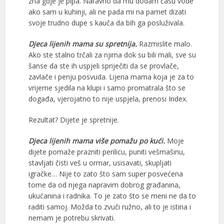
zna gdje je pipa. Naravno da mu dodam čašu vode
ako sam u kuhinji, ali ne pada mi na pamet dizati
svoje trudno dupe s kauča da bih ga posluživala.
Djeca lijenih mama su spretnija.
Razmislite malo.
Ako ste stalno trčali za njima dok su bili mali, sve su
šanse da ste ih uspjeli spriječiti da se provlače,
zavlače i penju posvuda. Lijena mama koja je za to
vrijeme sjedila na klupi i samo promatrala što se
događa, vjerojatno to nije uspjela, prenosi Index.
Rezultat? Dijete je spretnije.
Djeca lijenih mama više pomažu po kući.
Moje
dijete pomaže prazniti perilicu, puniti vešmašinu,
stavljati čisti veš u ormar, usisavati, skupljati
igračke… Nije to zato što sam super posvećena
tome da od njega napravim dobrog građanina,
ukućanina i radnika. To je zato što se meni ne da to
raditi samoj. Možda to zvuči ružno, ali to je istina i
nemam je potrebu skrivati.