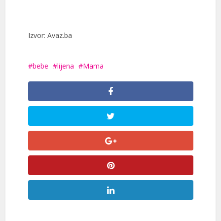
Izvor: Avaz.ba
bebe
lijena
Mama