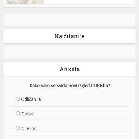
Najčitanije
Anketa
Kako vam se sviđa novi izgled CURE.ba?
Odličan je
Dobar
Nije loš