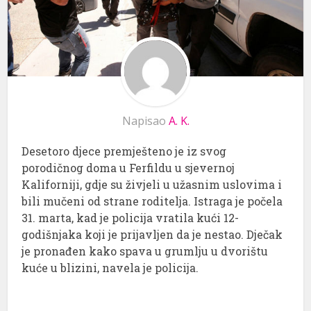
Napisao
A. K.
Desetoro djece premješteno je iz svog
porodičnog doma u Ferfildu u sjevernoj
Kaliforniji, gdje su živjeli u užasnim uslovima i
bili mučeni od strane roditelja. Istraga je počela
31. marta, kad je policija vratila kući 12-
godišnjaka koji je prijavljen da je nestao. Dječak
je pronađen kako spava u grumlju u dvorištu
kuće u blizini, navela je policija.