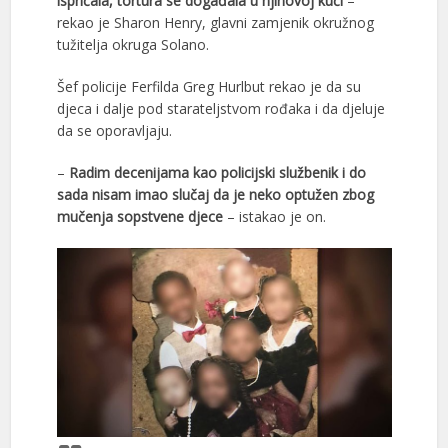
ispričala, tortura se događala u njihovoj kući
–
rekao je Sharon Henry, glavni zamjenik okružnog
tužitelja okruga Solano.
Šef policije Ferfilda Greg Hurlbut rekao je da su
djeca i dalje pod starateljstvom rođaka i da djeluje
da se oporavljaju.
–
Radim decenijama kao policijski službenik i do
sada nisam imao slučaj da je neko optužen zbog
mučenja sopstvene djece
– istakao je on.