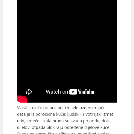
Vlasti su juče po prvi put iznijele uznemirujuće
detalje iz porodične kuće: ljudski i životinjski izmet,
urin, smeće i trula hrana su svuda po podu, dok
dijelovi otpada blokiraju određene dijelove kuće.
Djeca ne samo što su živjela u prljavštini, već su