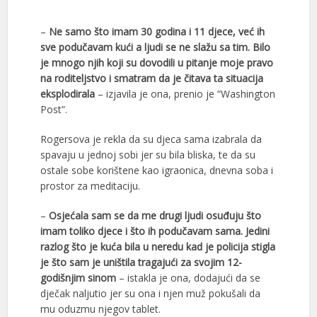
–
Ne samo što imam 30 godina i 11 djece, već ih
sve podučavam kući a ljudi se ne slažu sa tim. Bilo
je mnogo njih koji su dovodili u pitanje moje pravo
na roditeljstvo i smatram da je čitava ta situacija
eksplodirala
– izjavila je ona, prenio je “Washington
Post”.
Rogersova je rekla da su djeca sama izabrala da
spavaju u jednoj sobi jer su bila bliska, te da su
ostale sobe korištene kao igraonica, dnevna soba i
prostor za meditaciju.
–
Osjećala sam se da me drugi ljudi osuđuju što
imam toliko djece i što ih podučavam sama. Jedini
razlog što je kuća bila u neredu kad je policija stigla
je što sam je uništila tragajući za svojim 12-
godišnjim sinom
– istakla je ona, dodajući da se
dječak naljutio jer su ona i njen muž pokušali da
mu oduzmu njegov tablet.