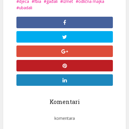
djeca
fbia
gađali
izmet
odlična majka
ubadali
Komentari
komentara