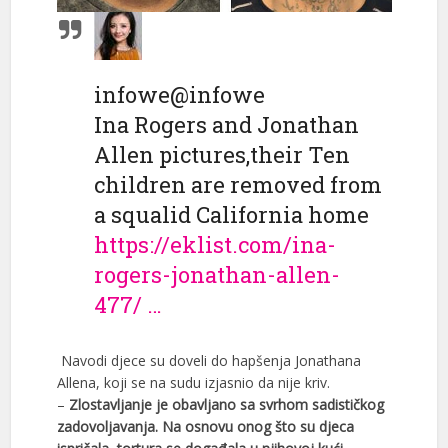
infowe
@infowe
Ina Rogers and Jonathan
Allen pictures,their Ten
children are removed from
a squalid California home
https://
eklist.com/ina-
rogers-jon
athan-allen-
477/
…
Navodi djece su doveli do hapšenja Jonathana
Allena, koji se na sudu izjasnio da nije kriv.
–
Zlostavljanje je obavljano sa svrhom sadističkog
zadovoljavanja. Na osnovu onog što su djeca