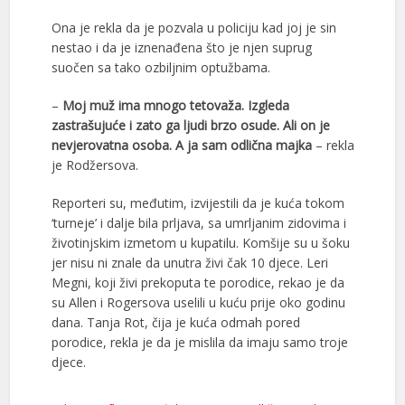
Ona je rekla da je pozvala u policiju kad joj je sin
nestao i da je iznenađena što je njen suprug
suočen sa tako ozbiljnim optužbama.
–
Moj muž ima mnogo tetovaža. Izgleda
zastrašujuće i zato ga ljudi brzo osude. Ali on je
nevjerovatna osoba. A ja sam odlična majka
– rekla
je Rodžersova.
Reporteri su, međutim, izvijestili da je kuća tokom
‘turneje’ i dalje bila prljava, sa umrljanim zidovima i
životinjskim izmetom u kupatilu. Komšije su u šoku
jer nisu ni znale da unutra živi čak 10 djece. Leri
Megni, koji živi prekoputa te porodice, rekao je da
su Allen i Rogersova uselili u kuću prije oko godinu
dana. Tanja Rot, čija je kuća odmah pored
porodice, rekla je da je mislila da imaju samo troje
djece.