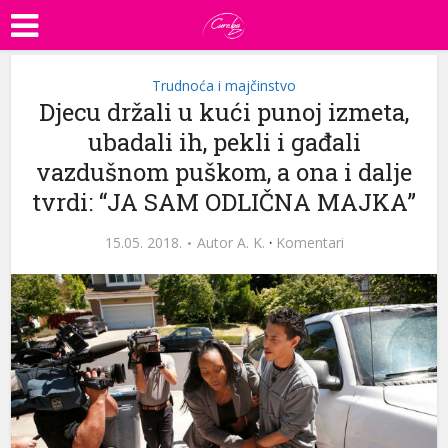
Trudnoća i majčinstvo
Djecu držali u kući punoj izmeta,
ubadali ih, pekli i gađali
vazdušnom puškom, a ona i dalje
tvrdi: “JA SAM ODLIČNA MAJKA”
15.05. 2018.
Autor
A. K.
·
Komentari