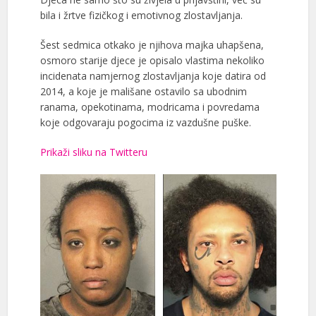
bila i žrtve fizičkog i emotivnog zlostavljanja.
Šest sedmica otkako je njihova majka uhapšena,
osmoro starije djece je opisalo vlastima nekoliko
incidenata namjernog zlostavljanja koje datira od
2014, a koje je mališane ostavilo sa ubodnim
ranama, opekotinama, modricama i povredama
koje odgovaraju pogocima iz vazdušne puške.
Prikaži sliku na Twitteru