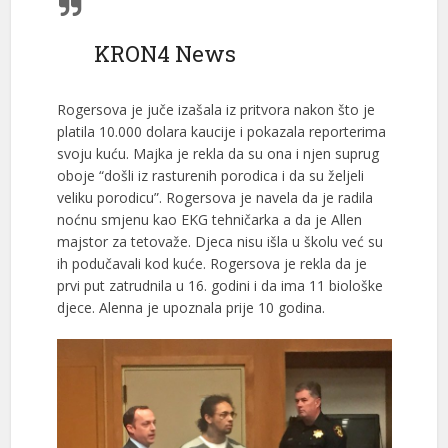
KRON4 News
Rogersova je juče izašala iz pritvora nakon što je
platila 10.000 dolara kaucije i pokazala reporterima
svoju kuću. Majka je rekla da su ona i njen suprug
oboje “došli iz rasturenih porodica i da su željeli
veliku porodicu”. Rogersova je navela da je radila
noćnu smjenu kao EKG tehničarka a da je Allen
majstor za tetovaže. Djeca nisu išla u školu već su
ih podučavali kod kuće. Rogersova je rekla da je
prvi put zatrudnila u 16. godini i da ima 11 biološke
djece. Alenna je upoznala prije 10 godina.