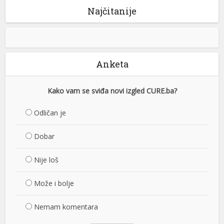
Najčitanije
Anketa
Kako vam se sviđa novi izgled CURE.ba?
Odličan je
Dobar
Nije loš
Može i bolje
Nemam komentara