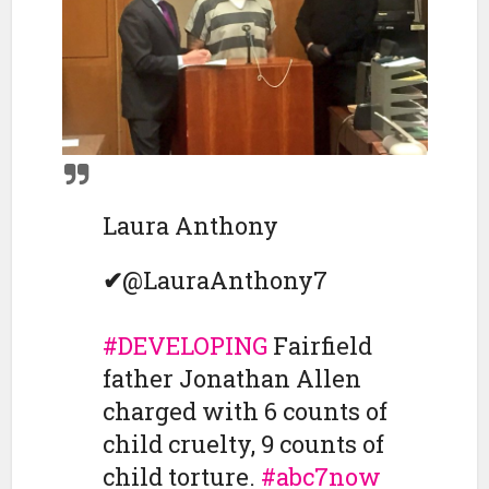
Laura Anthony
✔
@LauraAnthony7
#
DEVELOPING
Fairfield
father Jonathan Allen
charged with 6 counts of
child cruelty, 9 counts of
child torture.
#
abc7now