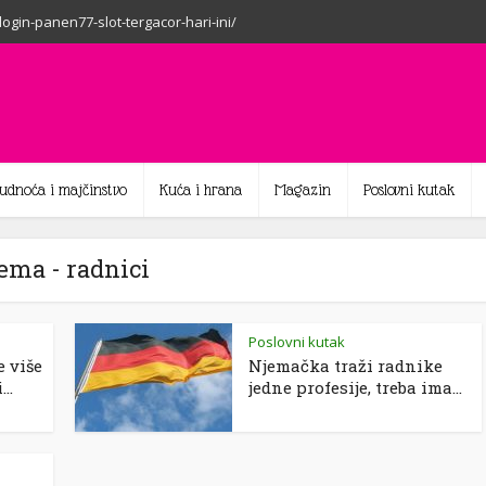
-login-panen77-slot-tergacor-hari-ini/
rudnoća i majčinstvo
Kuća i hrana
Magazin
Poslovni kutak
ema - radnici
Poslovni kutak
 više
Njemačka traži radnike
..
jedne profesije, treba ima...