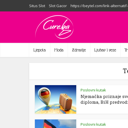
Situs Slot
Slot Gacor
https://beytel.com/link-alternatif
Ljepota
Moda
Zdravlje
Ljubav i veze
T
T
Poslovni kutak
Njemačka priznaje sve
diploma, BiH predvodi.
Poslovni kutak