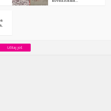
kovanicama:...
ba
a,
Učitaj još