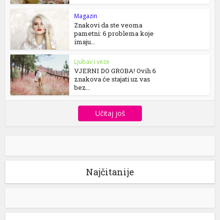
Magazin
Znakovi da ste veoma
pametni: 6 problema koje
imaju...
Ljubav i veze
VJERNI DO GROBA! Ovih 6
znakova će stajati uz vas
bez...
Učitaj još
Najčitanije