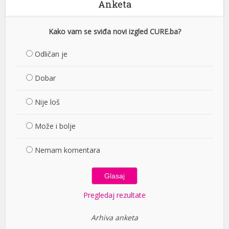
Anketa
Kako vam se sviđa novi izgled CURE.ba?
Odličan je
Dobar
Nije loš
Može i bolje
Nemam komentara
Pregledaj rezultate
Arhiva anketa