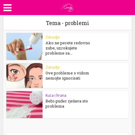
Tema - problemi
Zdravlje
Ako ne perete redovno
zube, uzrokujete
probleme sa...
Zdravlje
Ove probleme s vidom
nemojte ignorisati
Kuća i hrana
Bebi-puder rješava sto
problema