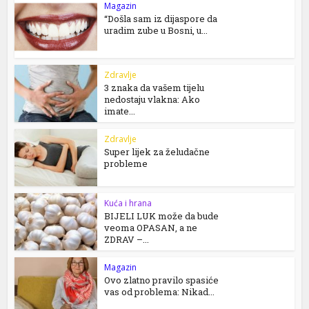
Magazin
“Došla sam iz dijaspore da
uradim zube u Bosni, u...
Zdravlje
3 znaka da vašem tijelu
nedostaju vlakna: Ako
imate...
Zdravlje
Super lijek za želudačne
probleme
Kuća i hrana
BIJELI LUK može da bude
veoma OPASAN, a ne
ZDRAV –...
Magazin
Ovo zlatno pravilo spasiće
vas od problema: Nikad...