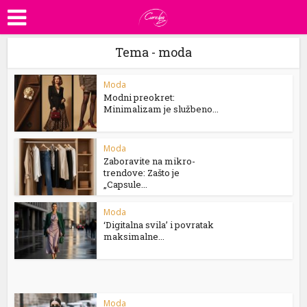
Tema - moda
Moda
Modni preokret:
Minimalizam je službeno...
Moda
Zaboravite na mikro-
trendove: Zašto je
„Capsule...
Moda
‘Digitalna svila’ i povratak
maksimalne...
Moda