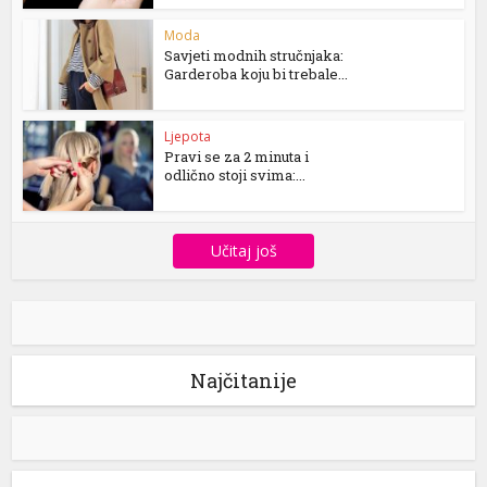
Moda
Savjeti modnih stručnjaka:
Garderoba koju bi trebale...
Ljepota
Pravi se za 2 minuta i
odlično stoji svima:...
Učitaj još
Najčitanije