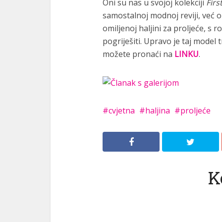
Oni su nas u svojoj kolekciji
Firs
samostalnoj modnoj reviji, već ob
omiljenoj haljini za proljeće, 
pogriješiti. Upravo je taj model 
možete pronaći na
LINKU
.
cvjetna
haljina
proljeće
K