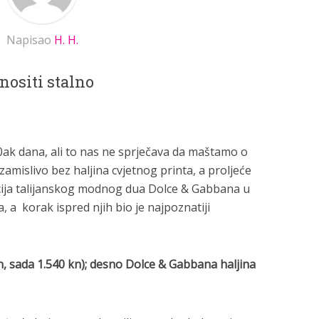
Napisao
H. H.
nositi stalno
0ak dana, ali to nas ne sprječava da maštamo o
zamislivo bez haljina cvjetnog printa, a proljeće
kcija talijanskog modnog dua Dolce & Gabbana u
a, a korak ispred njih bio je najpoznatiji
 kn, sada 1.540 kn); desno Dolce & Gabbana haljina