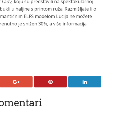
t Lady
, koju su predstavili na spektakularnoj
ukli u haljine s printom ruža. Razmišljate li o
s romantičnim ELFS modelom Lucija ne možete
trenutno je snižen 30%, a više informacija
omentari