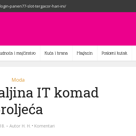
-login-panen77-slot-tergacor-hari-ini/
rudnoća i majčinstvo
Kuća i hrana
Magazin
Poslovni kutak
Moda
aljina IT komad
roljeća
·
18.
Autor
H. H.
Komentari