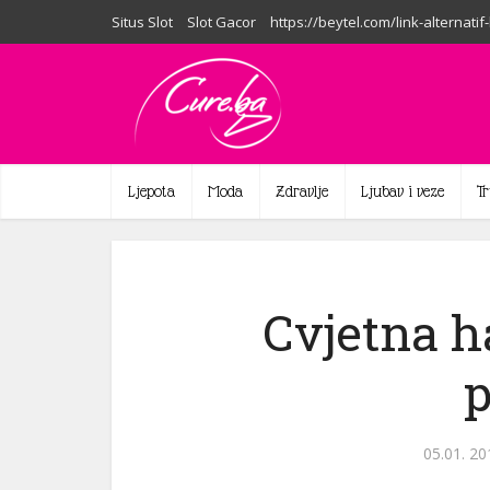
Situs Slot
Slot Gacor
https://beytel.com/link-alternatif
Ljepota
Moda
Zdravlje
Ljubav i veze
T
Cvjetna h
p
05.01. 20