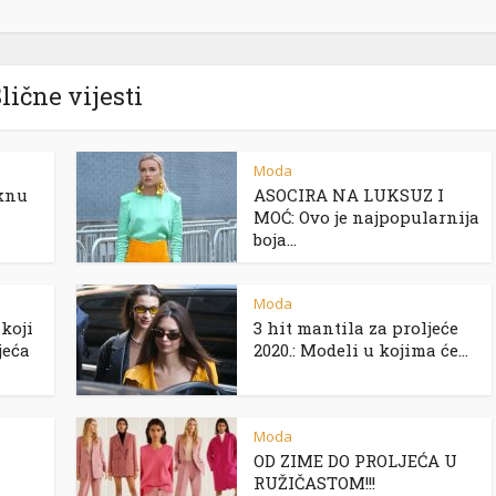
lične vijesti
Moda
aknu
ASOCIRA NA LUKSUZ I
MOĆ: Ovo je najpopularnija
boja...
Moda
koji
3 hit mantila za proljeće
jeća
2020.: Modeli u kojima će...
Moda
OD ZIME DO PROLJEĆA U
RUŽIČASTOM!!!