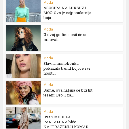
Moda
ASOCIRA NA LUKSUZ I
MOĆ: Ovo je najpopularnija
boja...
Moda
U ovoj godini nosit će se
minivali
Moda
Slavna manekenka
pokazala trend koji će svi
nositi...
Moda
Dame, ova haljina će biti hit
jeseni: Broj 1 za...
Moda
Ova 2 MODELA
PANTALONA biće
NAJTRAŽENIJI KOMAD...