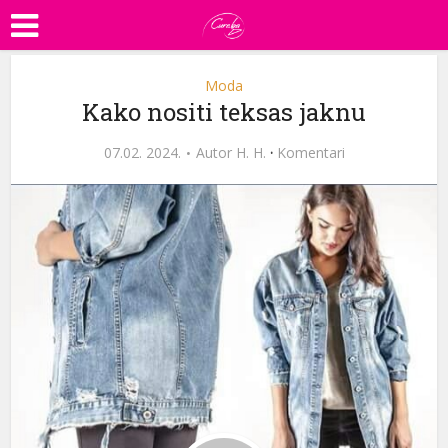
Moda
Kako nositi teksas jaknu
07.02. 2024.
Autor
H. H.
·
Komentari