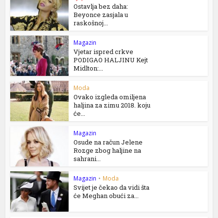
Ostavlja bez daha:
Beyonce zasjala u
raskošnoj...
Magazin
Vjetar ispred crkve
PODIGAO HALJINU Kejt
Midlton:...
Moda
Ovako izgleda omiljena
haljina za zimu 2018. koju
će...
Magazin
Osude na račun Jelene
Rozge zbog haljine na
sahrani...
Magazin
•
Moda
Svijet je čekao da vidi šta
će Meghan obući za...