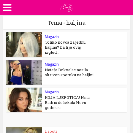
Tema - haljina
Magazin
Toliko novca za jednu
haljinu? Da li je ovaj
izgled...
Magazin
Nataša Bekvalac nosila
skrivenu poruku na haljini
Magazin
KOJA LJEPOTICA! Nina
Badrić dočekala Novu
godinu u...
Ljepota