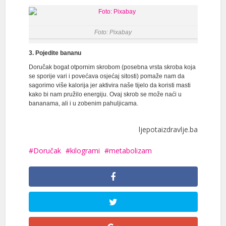
Foto: Pixabay
3. Pojedite bananu
Doručak bogat otpornim skrobom (posebna vrsta skroba koja
se sporije vari i povećava osjećaj sitosti) pomaže nam da
sagorimo više kalorija jer aktivira naše tijelo da koristi masti
kako bi nam pružilo energiju. Ovaj skrob se može naći u
bananama, ali i u zobenim pahuljicama.
ljepotaizdravlje.ba
Doručak
kilogrami
metabolizam