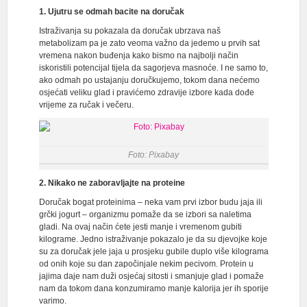
1. Ujutru se odmah bacite na doručak
Istraživanja su pokazala da doručak ubrzava naš
metabolizam pa je zato veoma važno da jedemo u prvih sat
vremena nakon buđenja kako bismo na najbolji način
iskoristili potencijal tijela da sagorjeva masnoće. I ne samo to,
ako odmah po ustajanju doručkujemo, tokom dana nećemo
osjećati veliku glad i pravićemo zdravije izbore kada dođe
vrijeme za ručak i večeru.
Foto: Pixabay
2. Nikako ne zaboravljajte na proteine
Doručak bogat proteinima – neka vam prvi izbor budu jaja ili
grčki jogurt – organizmu pomaže da se izbori sa naletima
gladi. Na ovaj način ćete jesti manje i vremenom gubiti
kilograme. Jedno istraživanje pokazalo je da su djevojke koje
su za doručak jele jaja u prosjeku gubile duplo više kilograma
od onih koje su dan započinjale nekim pecivom. Protein u
jajima daje nam duži osjećaj sitosti i smanjuje glad i pomaže
nam da tokom dana konzumiramo manje kalorija jer ih sporije
varimo.