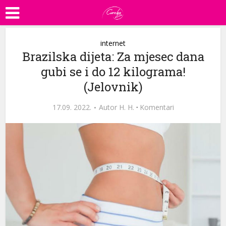
internet
Brazilska dijeta: Za mjesec dana
gubi se i do 12 kilograma!
(Jelovnik)
17.09. 2022.
Autor
H. H.
·
Komentari