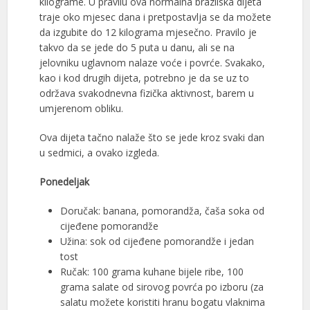
kilograme. U pravilu ova normalna brazilska dijeta
traje oko mjesec dana i pretpostavlja se da možete
da izgubite do 12 kilograma mjesečno. Pravilo je
takvo da se jede do 5 puta u danu, ali se na
jelovniku uglavnom nalaze voće i povrće. Svakako,
kao i kod drugih dijeta, potrebno je da se uz to
održava svakodnevna fizička aktivnost, barem u
umjerenom obliku.
Ova dijeta tačno nalaže što se jede kroz svaki dan
u sedmici, a ovako izgleda.
Ponedeljak
Doručak: banana, pomorandža, čaša soka od
cijeđene pomorandže
Užina: sok od cijeđene pomorandže i jedan
tost
Ručak: 100 grama kuhane bijele ribe, 100
grama salate od sirovog povrća po izboru (za
salatu možete koristiti hranu bogatu vlaknima