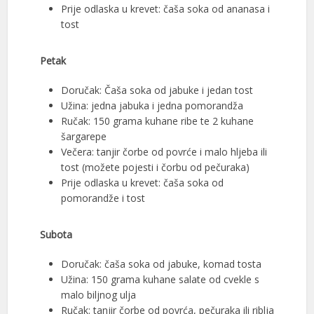
Prije odlaska u krevet: čaša soka od ananasa i
tost
Petak
Doručak: Čaša soka od jabuke i jedan tost
Užina: jedna jabuka i jedna pomorandža
Ručak: 150 grama kuhane ribe te 2 kuhane
šargarepe
Večera: tanjir čorbe od povrće i malo hljeba ili
tost (možete pojesti i čorbu od pečuraka)
Prije odlaska u krevet: čaša soka od
pomorandže i tost
Subota
Doručak: čaša soka od jabuke, komad tosta
Užina: 150 grama kuhane salate od cvekle s
malo biljnog ulja
Ručak: tanjir čorbe od povrća, pečuraka ili riblja