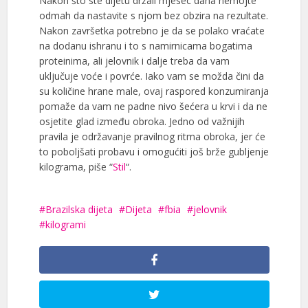
Nakon što ste dijetu držali mjesec dana nemojte
odmah da nastavite s njom bez obzira na rezultate.
Nakon završetka potrebno je da se polako vraćate
na dodanu ishranu i to s namirnicama bogatima
proteinima, ali jelovnik i dalje treba da vam
uključuje voće i povrće. Iako vam se možda čini da
su količine hrane male, ovaj raspored konzumiranja
pomaže da vam ne padne nivo šećera u krvi i da ne
osjetite glad između obroka. Jedno od važnijih
pravila je održavanje pravilnog ritma obroka, jer će
to poboljšati probavu i omogućiti još brže gubljenje
kilograma, piše “
Stil
“.
Brazilska dijeta
Dijeta
fbia
jelovnik
kilogrami