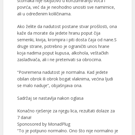
stomaka nije isključivo u konzumiranju voća i
povrća, već da je neohodno unositi sve namirnice,
ali u određenim kolilčinama.
Ako želite da nadutost postane stvar prošlosti, ona
kaže da morate da jedete hranu poput čija
semenki, kivija, krompira i piti dosta čaja od nane.S
druge strane, potrebno je ograničiti unos hrane
koja nadima poput kupusa, alkohola, veštačkih
zaslađivača, ali i ne preterivati sa obrocima.
“Povremena nadutost je normalna. Kad jedete
obilan obrok ili obrok bogat vlaknima, većina ljudi
se malo naduje”, objašnjava ona.
Sadržaj se nastavlja nakon oglasa
Konačno rješenje za njegu lica, rezultati dolaze za
7 dana!
Sponosored by MonadPlug
“To je potpuno normalno. Ono što nije normalno je