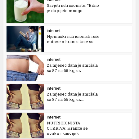
Savjeti nutricioniste: “Bitno
je da pijete mnogo...
internet
Njemački nutricionisti ruše
mitove o hrani u koje su...
internet
Za mjesec dana je smršala
sa 87 na 65 kg, uz...
internet
Za mjesec dana je smršala
sa 87 na 65 kg, uz...
internet
NUTRICIONISTA
OTKRIVA: Hranite se
ovako i zauvijek...