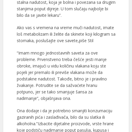
stalna nadutost, koja je bolna i povezana sa drugim
stanjima poput dijreje. U tom slučaju najbolje bi
bilo da se javite lekaru”.
Ako vas s vremena na vreme muči nadutost, imate
loš metabolizam ili želite da skinete koji kilogram sa
stomaka, poslušajte ove savete,piše Stil
“Imam mnogo jednostavnih saveta za ove
probleme. Prvenstveno treba češće jesti manje
obroke, imajući u vidu količinu vlakana koju ste
pojeli jer premalo ili previše vlakana može da
podstakne nadutost. Takođe, bitno je i pravilno
žvakanje. Potrudite se da sažvaćete hranu
potpuno, jer se tako smanjuje šansa za
nadimanje”, objašnjava ona.
Ona dodaje i da je potrebno smanjiti konzumaciju
gaziranih pića i zaslađivača, bilo da su slatka ili
alkoholna.”Izbacite dijetalne proizvode, vrste hrane
koje podstiču nadimanje poput pasulja, kupusa i