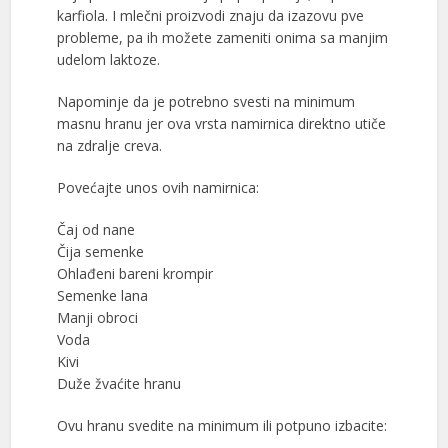
karfiola. I mlečni proizvodi znaju da izazovu pve
probleme, pa ih možete zameniti onima sa manjim
udelom laktoze.
Napominje da je potrebno svesti na minimum
masnu hranu jer ova vrsta namirnica direktno utiče
na zdralje creva.
Povećajte unos ovih namirnica:
Čaj od nane
Čija semenke
Ohlađeni bareni krompir
Semenke lana
Manji obroci
Voda
Kivi
Duže žvaćite hranu
Ovu hranu svedite na minimum ili potpuno izbacite: