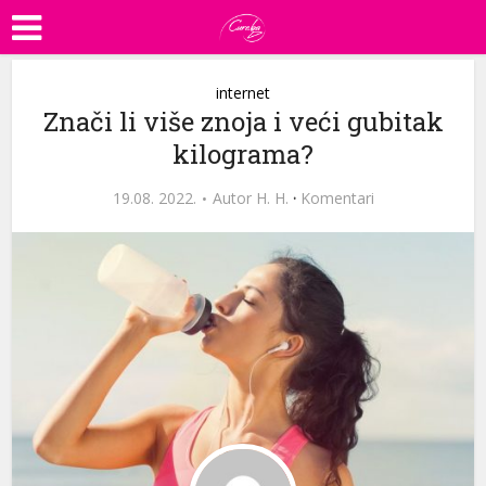
internet
Znači li više znoja i veći gubitak
kilograma?
19.08. 2022.
Autor
H. H.
·
Komentari