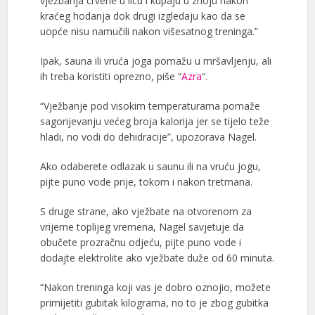
vježbanja crvene u licu i kupaju u znoju nakon
kraćeg hodanja dok drugi izgledaju kao da se
uopće nisu namučili nakon višesatnog treninga.”
Ipak, sauna ili vruća joga pomažu u mršavljenju, ali
ih treba koristiti oprezno, piše “
Azra
“.
“Vježbanje pod visokim temperaturama pomaže
sagorijevanju većeg broja kalorija jer se tijelo teže
hladi, no vodi do dehidracije”, upozorava Nagel.
Ako odaberete odlazak u saunu ili na vruću jogu,
pijte puno vode prije, tokom i nakon tretmana.
S druge strane, ako vježbate na otvorenom za
vrijeme toplijeg vremena, Nagel savjetuje da
obučete prozračnu odjeću, pijte puno vode i
dodajte elektrolite ako vježbate duže od 60 minuta.
“Nakon treninga koji vas je dobro oznojio, možete
primijetiti gubitak kilograma, no to je zbog gubitka