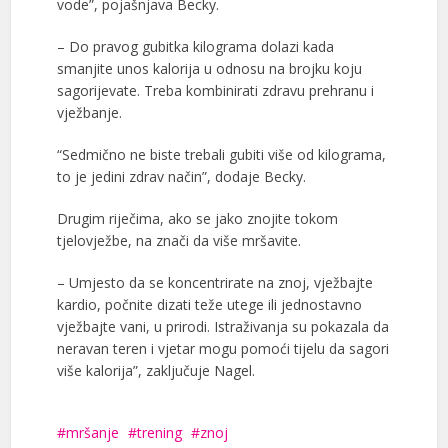
vode”, pojašnjava Becky.
– Do pravog gubitka kilograma dolazi kada
smanjite unos kalorija u odnosu na brojku koju
sagorijevate. Treba kombinirati zdravu prehranu i
vježbanje.
“Sedmično ne biste trebali gubiti više od kilograma,
to je jedini zdrav način”, dodaje Becky.
Drugim riječima, ako se jako znojite tokom
tjelovježbe, na znači da više mršavite.
– Umjesto da se koncentrirate na znoj, vježbajte
kardio, počnite dizati teže utege ili jednostavno
vježbajte vani, u prirodi. Istraživanja su pokazala da
neravan teren i vjetar mogu pomoći tijelu da sagori
više kalorija”, zaključuje Nagel.
mršanje
trening
znoj