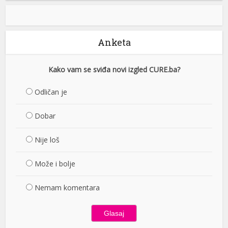
Anketa
Kako vam se sviđa novi izgled CURE.ba?
Odličan je
Dobar
Nije loš
Može i bolje
Nemam komentara