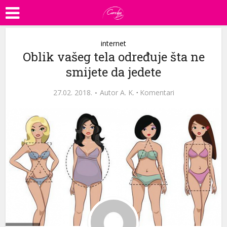
internet
Oblik vašeg tela određuje šta ne
smijete da jedete
27.02. 2018.
Autor
A. K.
·
Komentari