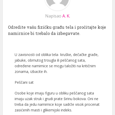
Napisao
A. K.
Odredite vašu fizičku građu tela i pročitajte koje
namirnice bi trebalo da izbegavate.
U zavisnosti od oblika tela- kruške, dečačke građe,
jabuke, obrnutog trougla ili peščanog sata,
određene namirnice se mogu taložiti na kritičnim
zonama, izbacite ih.
Peščani sat
Osobe koje imaju figuru u obliku peščanog sata
imaju uzak struk i grudi prate širinu bokova. Oni ne
treba da jedu namirnice koje sadrže visok procenat
zasićenih masti i glikemijski indeks.