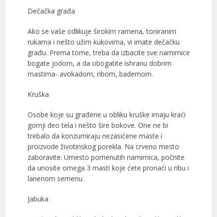
Dečačka građa
Ako se vaše odlikuje širokim ramena, toniranim
rukama i nešto užim kukovima, vi imate dečačku
građu. Prema tome, treba da izbacite sve namirnice
bogate jodom, a da obogatite ishranu dobrim
mastima- avokadom, ribom, bademom.
Kruška
Osobe koje su građene u obliku kruške imaju kraći
gornji deo tela i nešto šire bokove. One ne bi
trebalo da konzumiraju nezasićene maste i
proizvode životinskog porekla. Na crveno mesto
zaboravite. Umesto pomenutih namirnica, počnite
da unosite omega 3 masti koje ćete pronaći u ribu i
lanenom semenu.
Jabuka