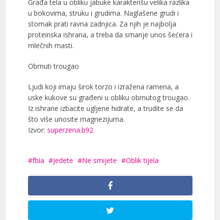
Građa tela u obliku jabuke karakterišu velika razlika
u bokovima, struku i grudima. Naglašene grudi i
stomak prati ravna zadnjica. Za njih je najbolja
proteinska ishrana, a treba da smanje unos šećera i
mlečnih masti.
Obrnuti trougao
Ljudi koji imaju širok torzo i izražena ramena, a
uske kukove su građeni u obliku obrnutog trougao.
Iz ishrane izbacite ugljene hidrate, a trudite se da
što više unosite magnezijuma.
Izvor:
superzena.b92
fbia
Jedete
Ne smijete
Oblik tijela