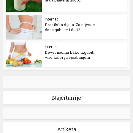
je da pijete mnogo...
internet
Brazilska dijeta: Za mjesec
dana gubi se i do 12...
internet
Devet načina kako izgubiti
više kalorija vježbanjem
Najčitanije
Anketa