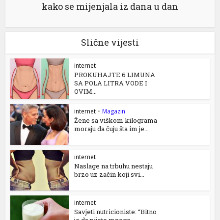
kako se mijenjala iz dana u dan
Slične vijesti
internet
PROKUHAJTE 6 LIMUNA
SA POLA LITRA VODE I
OVIM...
internet
•
Magazin
Žene sa viškom kilograma
moraju da čuju šta im je...
internet
Naslage na trbuhu nestaju
brzo uz začin koji svi...
internet
Savjeti nutricioniste: “Bitno