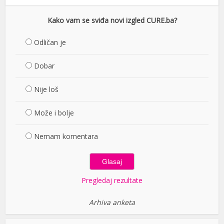
Kako vam se sviđa novi izgled CURE.ba?
Odličan je
Dobar
Nije loš
Može i bolje
Nemam komentara
Pregledaj rezultate
Arhiva anketa