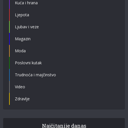
Kuća i hrana
Ljepota
Ljubav i veze
Magazin
Moda
Poslovni kutak
Trudnoća i majčinstvo
Video
Zdravlje
Najčitanije danas