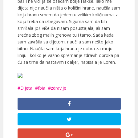
baš i ne vidi ja se osećam bolje i lakše. Iako me
dijeta nije naučila ništa o količini hrane, naučila sam
koju hranu smem da jedem u velikim količinama, a
koju treba da izbegavam. Sigurna sam da bih
smršala još više da nisam posustajala, ali sam
srećna zbog malih grehova tu i tamo. Sada kada
sam završila sa dijetom, naučila sam nešto jako
bitno. Naučila sam koja hrana je dobra za moju
liniju i koliko je važno spremanje zdravih obroka pa
ću sa time da nastavim i dalje”, napisala je Loren.
Dijeta
fbia
zdravlje