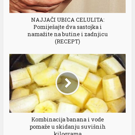
NAJJAČI UBICA CELULITA:
Pomiješajte dva sastojka i
namažite na butine i zadnjicu
(RECEPT)
Kombinacija banana i vode
pomaže u skidanju suvišnih
kilograma