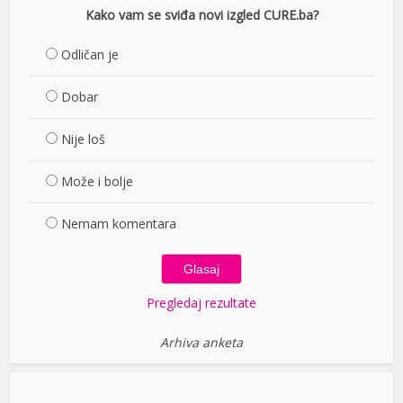
Kako vam se sviđa novi izgled CURE.ba?
Odličan je
Dobar
Nije loš
Može i bolje
Nemam komentara
Pregledaj rezultate
Arhiva anketa