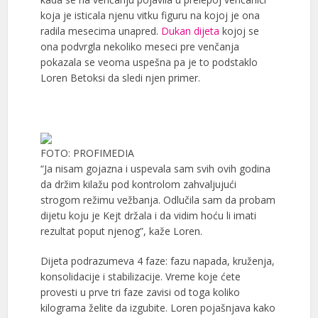
koja je isticala njenu vitku figuru na kojoj je ona
radila mesecima unapred.
Dukan dijeta
kojoj se
ona podvrgla nekoliko meseci pre venčanja
pokazala se veoma uspešna pa je to podstaklo
Loren Betoksi da sledi njen primer.
FOTO: PROFIMEDIA
“Ja nisam gojazna i uspevala sam svih ovih godina
da držim kilažu pod kontrolom zahvaljujući
strogom režimu vežbanja. Odlučila sam da probam
dijetu koju je Kejt držala i da vidim hoću li imati
rezultat poput njenog”, kaže Loren.
Dijeta podrazumeva 4 faze: fazu napada, kruženja,
konsolidacije i stabilizacije. Vreme koje ćete
provesti u prve tri faze zavisi od toga koliko
kilograma želite da izgubite. Loren pojašnjava kako