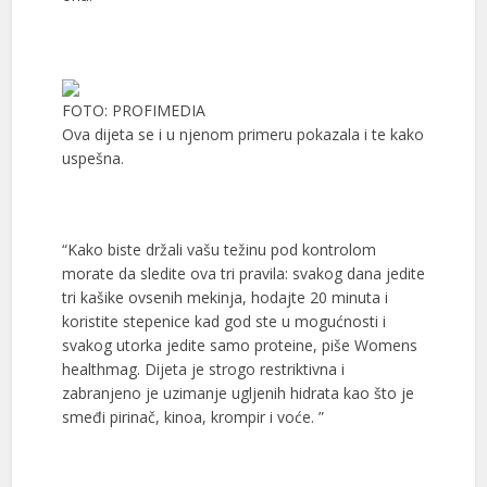
FOTO: PROFIMEDIA
Ova dijeta se i u njenom primeru pokazala i te kako
uspešna.
“Kako biste držali vašu težinu pod kontrolom
morate da sledite ova tri pravila: svakog dana jedite
tri kašike ovsenih mekinja, hodajte 20 minuta i
koristite stepenice kad god ste u mogućnosti i
svakog utorka jedite samo proteine, piše Womens
healthmag. Dijeta je strogo restriktivna i
zabranjeno je uzimanje ugljenih hidrata kao što je
smeđi pirinač, kinoa, krompir i voće. ”