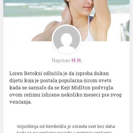
Napisao
H. H.
Loren Betoksi odlučila je da isproba dukan
dijetu koja je postala popularna širom svets
kada se saznalo da se Kejt Midlton podvrgla
ovom režimu ishrane nekoliko meseci pre svog
venčanja.
Vojvotkinja od Kembridža je ostavila svet bez daha
kada se na venčanju pojavila u prelepoj venčanici