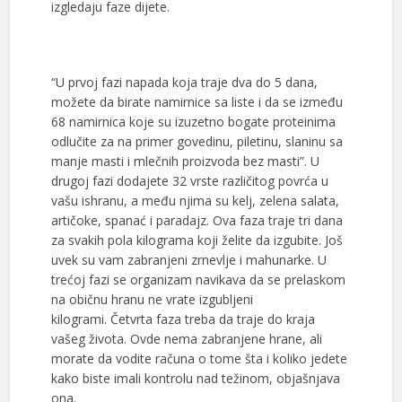
izgledaju faze dijete.
“U prvoj fazi napada koja traje dva do 5 dana,
možete da birate namirnice sa liste i da se između
68 namirnica koje su izuzetno bogate proteinima
odlučite za na primer govedinu, piletinu, slaninu sa
manje masti i mlečnih proizvoda bez masti”. U
drugoj fazi dodajete 32 vrste različitog povrća u
vašu ishranu, a među njima su kelj, zelena salata,
artičoke, spanać i paradajz. Ova faza traje tri dana
za svakih pola kilograma koji želite da izgubite. Još
uvek su vam zabranjeni zrnevlje i mahunarke. U
trećoj fazi se organizam navikava da se prelaskom
na običnu hranu ne vrate izgubljeni
kilogrami. Četvrta faza treba da traje do kraja
vašeg života. Ovde nema zabranjene hrane, ali
morate da vodite računa o tome šta i koliko jedete
kako biste imali kontrolu nad težinom, objašnjava
ona.