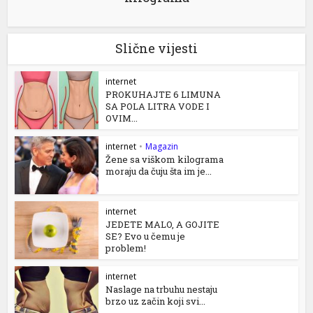
Slične vijesti
internet
PROKUHAJTE 6 LIMUNA
SA POLA LITRA VODE I
OVIM...
internet
•
Magazin
Žene sa viškom kilograma
moraju da čuju šta im je...
internet
JEDETE MALO, A GOJITE
SE? Evo u čemu je
problem!
internet
Naslage na trbuhu nestaju
brzo uz začin koji svi...