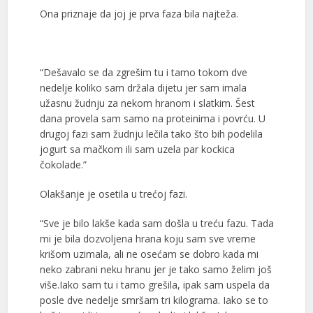
Ona priznaje da joj je prva faza bila najteža.
“Dešavalo se da zgrešim tu i tamo tokom dve
nedelje koliko sam držala dijetu jer sam imala
užasnu žudnju za nekom hranom i slatkim. Šest
dana provela sam samo na proteinima i povrću. U
drugoj fazi sam žudnju lečila tako što bih podelila
jogurt sa mačkom ili sam uzela par kockica
čokolade.”
Olakšanje je osetila u trećoj fazi.
“Sve je bilo lakše kada sam došla u treću fazu. Tada
mi je bila dozvoljena hrana koju sam sve vreme
krišom uzimala, ali ne osećam se dobro kada mi
neko zabrani neku hranu jer je tako samo želim još
više.Iako sam tu i tamo grešila, ipak sam uspela da
posle dve nedelje smršam tri kilograma. Iako se to