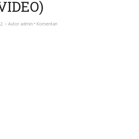
(VIDEO)
·
2.
Autor
admin
Komentari