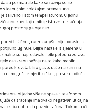
 da su posmatrale kako se razvija seme
ije s identičnim položajem prema suncu,
je zalivano i istom temperaturom. U jednu
ežični internet koji emituje istu vrstu zračenja
ugoj prostoriji ga nije bilo.
 pored bežičnog rutera uopšte nije poraslo, a
li potpuno uginule. Biljke nastale iz sjemena u
normalno su napredovale i bile potpuno zdrave.
htjele da skrenu pažnju na to kako mobilni
i pored kreveta blizu glave, utiče na san i na
bilo nemoguće izmjeriti u školi, pa su se odlučile
erimenta, ni jedna više ne spava s telefonom
šujuće da zračenje ima ovako negativan uticaj na
dinac treba dobro da povede računa. Tokom noći