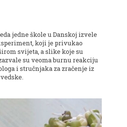
zreda jedne škole u Danskoj izvele
speriment, koji je privukao
rom svijeta, a slike koje su
izazvale su veoma burnu reakciju
loga i stručnjaka za zračenje iz
Švedske.