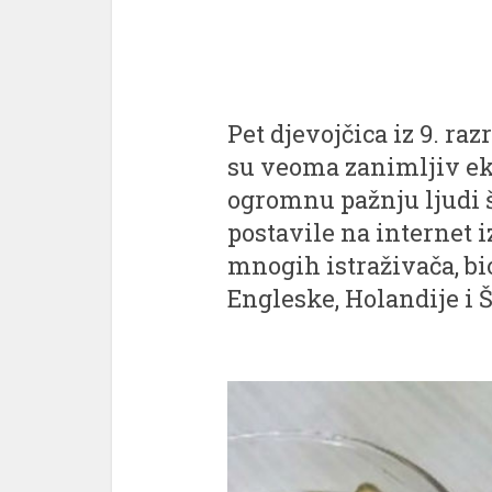
Pet djevojčica iz 9. ra
su veoma zanimljiv ek
ogromnu pažnju ljudi ši
postavile na internet 
mnogih istraživača, bio
Engleske, Holandije i 