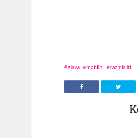
glava
mobilni
razmisliti
K