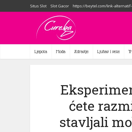
Situs Slot
Slot Gacor
https://beytel.com/link-alternatif
Ljepota
Moda
Zdravlje
Ljubav i veze
T
Eksperimen
ćete razmi
stavljali mo