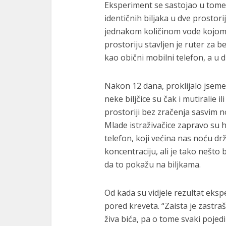
Eksperiment se sastojao u tome
identičnih biljaka u dve prostor
jednakom količinom vode kojom 
prostoriju stavljen je ruter za b
kao obični mobilni telefon, a u dr
Nakon 12 dana, proklijalo jseme
neke biljčice su čak i mutiralie i
prostoriji bez zračenja sasvim 
Mlade istraživačice zapravo su 
telefon, koji većina nas noću drž
koncentraciju, ali je tako nešto 
da to pokažu na biljkama.
Od kada su vidjele rezultat eksp
pored kreveta. “Zaista je zastra
živa bića, pa o tome svaki poje