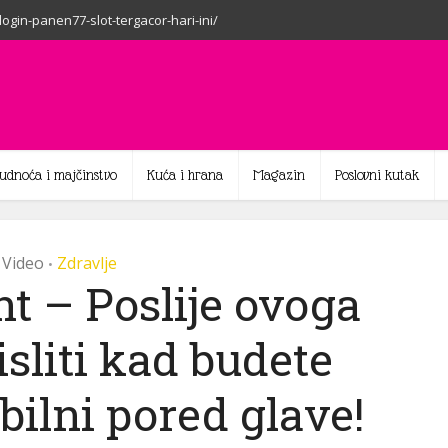
-login-panen77-slot-tergacor-hari-ini/
rudnoća i majčinstvo
Kuća i hrana
Magazin
Poslovni kutak
Video
Zdravlje
•
t – Poslije ovoga
sliti kad budete
bilni pored glave!