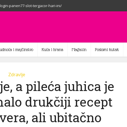
-login-panen77-slot-tergacor-hari-ini/
rudnoća i majčinstvo
Kuća i hrana
Magazin
Poslovni kutak
Zdravlje
e, a pileća juhica je
malo drukčiji recept
vera, ali ubitačno