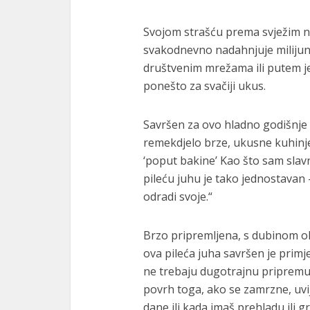
Svojom strašću prema svježim n
svakodnevno nadahnjuje milijune 
društvenim mrežama ili putem je
ponešto za svačiji ukus.
Savršen za ovo hladno godišnje 
remekdjelo brze, ukusne kuhinje
‘poput bakine’ Kao što sam slavn
pileću juhu je tako jednostavan –
odradi svoje.“
Brzo pripremljena, s dubinom ok
ova pileća juha savršen je primj
ne trebaju dugotrajnu pripremu.
povrh toga, ako se zamrzne, uvij
dane ili kada imaš prehladu ili gr