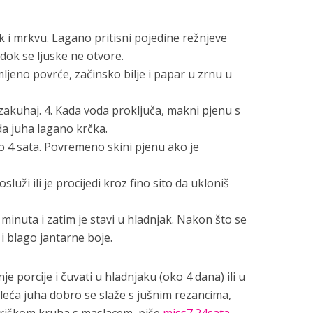
uk i mrkvu. Lagano pritisni pojedine režnjeve
ok se ljuske ne otvore.
emljeno povrće, začinsko bilje i papar u zrnu u
 zakuhaj. 4. Kada voda proključa, makni pjenu s
da juha lagano krčka.
o 4 sata. Povremeno skini pjenu ako je
ži ili je procijedi kroz fino sito da ukloniš
 minuta i zatim je stavi u hladnjak. Nakon što se
a i blago jantarne boje.
e porcije i čuvati u hladnjaku (oko 4 dana) ili u
leća juha dobro se slaže s jušnim rezancima,