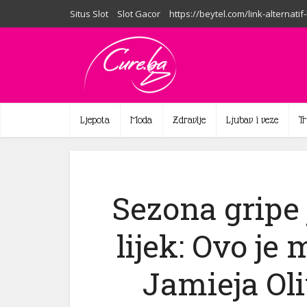
Situs Slot
Slot Gacor
https://beytel.com/link-alternatif
Ljepota
Moda
Zdravlje
Ljubav i veze
T
Sezona gripe j
lijek: Ovo je 
Jamieja Oli