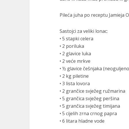
Pileća juha po receptu Jamieja O
Sastojci za veliki lonac:
• 5 stapki celera
• 2 poriluka
• 2 glavice luka
• 2 veće mrkve
• ½ glavice češnjaka (neoguljen
• 2 kg piletine
• 3 lista lovora
• 2 grančice svježeg ružmarina
• 5 grančica svježeg peršina
• 5 grančica svježeg timijana
• 5 cijelih zrna crnog papra
• 6 litara hladne vode