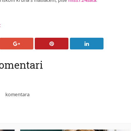
kriškom kruha s maslacem, piše
miss7.24sata
.
t
omentari
komentara