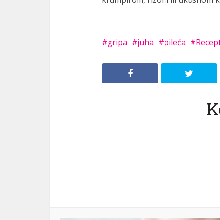
krumpirom, rižom ili ukusnom 
gripa
juha
pileća
Recep
K