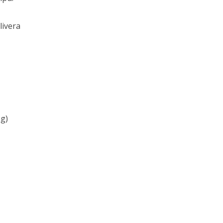
livera
og)