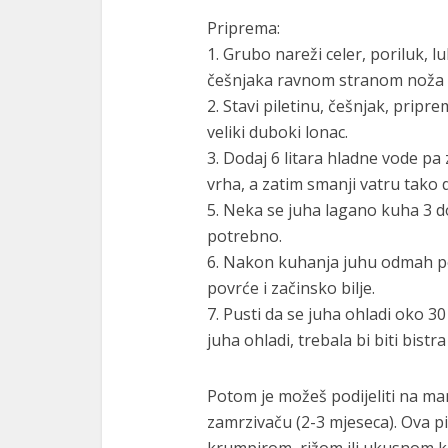
Priprema:
1. Grubo nareži celer, poriluk, l
češnjaka ravnom stranom noža d
2. Stavi piletinu, češnjak, pripr
veliki duboki lonac.
3. Dodaj 6 litara hladne vode pa
vrha, a zatim smanji vatru tako 
5. Neka se juha lagano kuha 3 d
potrebno.
6. Nakon kuhanja juhu odmah poslu
povrće i začinsko bilje.
7. Pusti da se juha ohladi oko 30
juha ohladi, trebala bi biti bistr
Potom je možeš podijeliti na manj
zamrzivaču (2-3 mjeseca). Ova pi