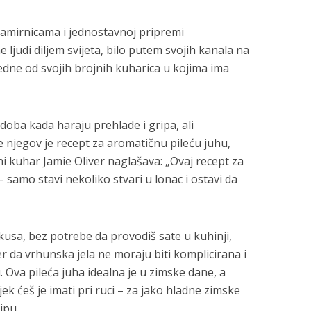
amirnicama i jednostavnoj pripremi
ljudi diljem svijeta, bilo putem svojih kanala na
dne od svojih brojnih kuharica u kojima ima
doba kada haraju prehlade i gripa, ali
 njegov je recept za aromatičnu pileću juhu,
i kuhar Jamie Oliver naglašava: „Ovaj recept za
 samo stavi nekoliko stvari u lonac i ostavi da
usa, bez potrebe da provodiš sate u kuhinji,
er da vrhunska jela ne moraju biti komplicirana i
 Ova pileća juha idealna je u zimske dane, a
ek ćeš je imati pri ruci – za jako hladne zimske
ipu.