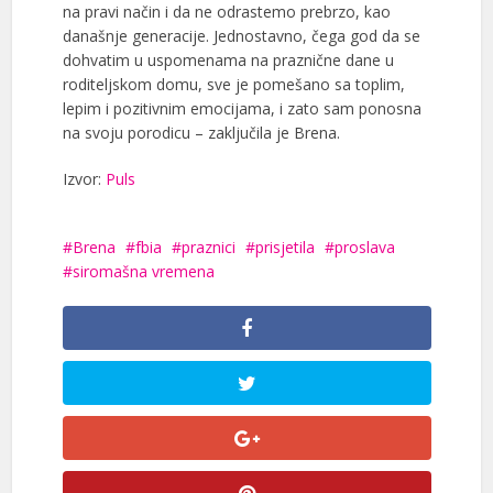
na pravi način i da ne odrastemo prebrzo, kao
današnje generacije. Jednostavno, čega god da se
dohvatim u uspomenama na praznične dane u
roditeljskom domu, sve je pomešano sa toplim,
lepim i pozitivnim emocijama, i zato sam ponosna
na svoju porodicu – zaključila je Brena.
Izvor:
Puls
Brena
fbia
praznici
prisjetila
proslava
siromašna vremena