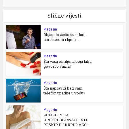
Slične vijesti
Magazin
Objasnio zašto su mladi
narcisoidni i lijeni:...
Magazin
Šta vaša omiljena boja laka
govori o vama?
Magazin
Šta napraviti kad vam
telefon upadne u vodu?
Magazin
KOLIKO PUTA
UPOTREBLJAVATE ISTI
PEŠKIR ILI KRPU? AKO...