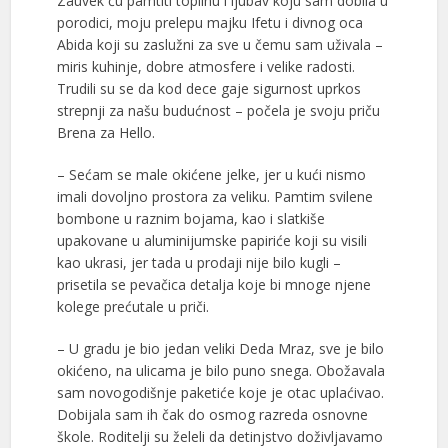
Zauvek ću pamtiti toplinu i ljubav koju sam dobila u
porodici, moju prelepu majku Ifetu i divnog oca
Abida koji su zaslužni za sve u čemu sam uživala –
miris kuhinje, dobre atmosfere i velike radosti.
Trudili su se da kod dece gaje sigurnost uprkos
strepnji za našu budućnost – počela je svoju priču
Brena za Hello.
– Sećam se male okićene jelke, jer u kući nismo
imali dovoljno prostora za veliku. Pamtim svilene
bombone u raznim bojama, kao i slatkiše
upakovane u aluminijumske papiriće koji su visili
kao ukrasi, jer tada u prodaji nije bilo kugli –
prisetila se pevačica detalja koje bi mnoge njene
kolege prećutale u priči.
– U gradu je bio jedan veliki Deda Mraz, sve je bilo
okićeno, na ulicama je bilo puno snega. Obožavala
sam novogodišnje paketiće koje je otac uplaćivao.
Dobijala sam ih čak do osmog razreda osnovne
škole. Roditelji su želeli da detinjstvo doživljavamo