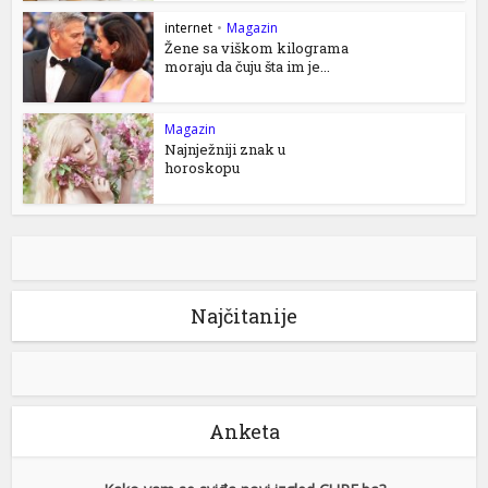
internet
•
Magazin
Žene sa viškom kilograma
moraju da čuju šta im je...
Magazin
Najnježniji znak u
horoskopu
Najčitanije
Anketa