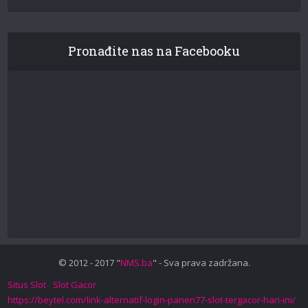
Pronađite nas na Facebooku
© 2012 - 2017 "
NMS.ba
" - Sva prava zadržana.
Situs Slot
Slot Gacor
https://beytel.com/link-alternatif-login-panen77-slot-tergacor-hari-ini/