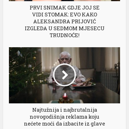
PRVI SNIMAK GDJE JOJ SE
VIDI STOMAK: EVO KAKO
ALEKSANDRA PRIJOVIĆ
IZGLEDA U SEDMOM MJESECU
TRUDNOĆE!
Najtužnija i najbrutalnija
novogodišnja reklama koju
nećete moći da izbacite iz glave