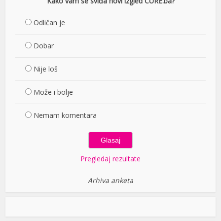
Kako vam se sviđa novi izgled CURE.ba?
Odličan je
Dobar
Nije loš
Može i bolje
Nemam komentara
Pregledaj rezultate
Arhiva anketa