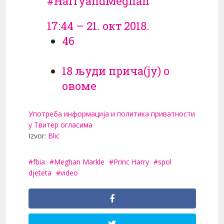
#
HarryandMeghan
17:44 – 21. окт 2018.
46
18 људи прича(ју) о
овоме
Употреба информација и политика приватности
у Твитер огласима
Izvor:
Blic
fbia
Meghan Markle
Princ Harry
spol
djeteta
video