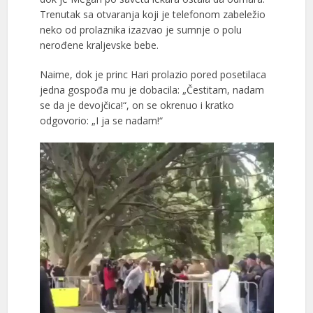
Trenutak sa otvaranja koji je telefonom zabeležio
neko od prolaznika izazvao je sumnje o polu
nerođene kraljevske bebe.
Naime, dok je princ Hari prolazio pored posetilaca
jedna gospođa mu je dobacila: „Čestitam, nadam
se da je devojčica!“, on se okrenuo i kratko
odgovorio: „I ja se nadam!“