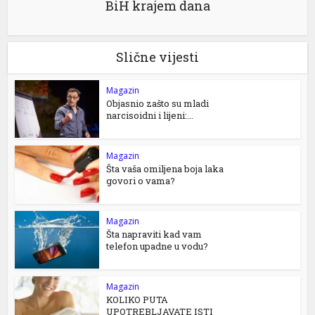
BiH krajem dana
Slične vijesti
Magazin
Objasnio zašto su mladi
narcisoidni i lijeni:...
Magazin
Šta vaša omiljena boja laka
govori o vama?
Magazin
Šta napraviti kad vam
telefon upadne u vodu?
Magazin
KOLIKO PUTA
UPOTREBLJAVATE ISTI