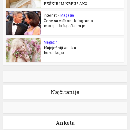
PEŠKIR ILI KRPU? AKO...
internet
•
Magazin
Žene sa viškom kilograma
moraju da čuju šta im je...
Magazin
Najnježniji znak u
horoskopu
Najčitanije
Anketa