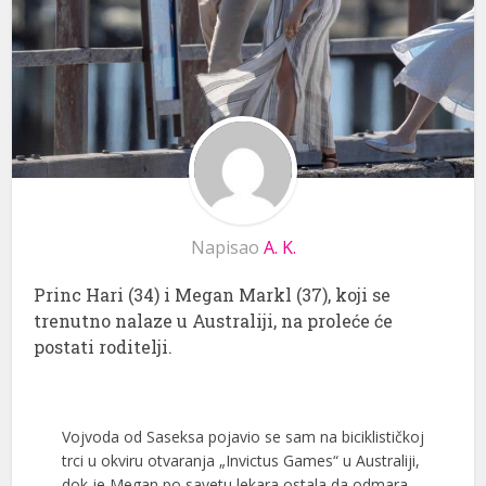
Napisao
A. K.
Princ Hari (34) i Megan Markl (37), koji se
trenutno nalaze u Australiji, na proleće će
postati roditelji.
Vojvoda od Saseksa pojavio se sam na biciklističkoj
trci u okviru otvaranja „Invictus Games“ u Australiji,
dok je Megan po savetu lekara ostala da odmara.