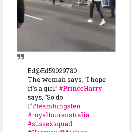
Ed
@Ed59029780
The woman says, “I hope
it's a girl”
#
PrinceHarry
says, “So do
I”
#
teamtungsten
#
royaltouraustralia
#
sussexsquad