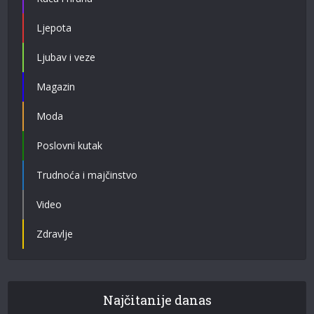
Ljepota
Ljubav i veze
Magazin
Moda
Poslovni kutak
Trudnoća i majčinstvo
Video
Zdravlje
Najčitanije danas