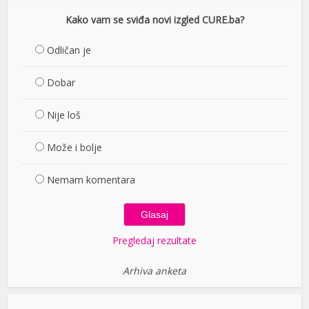
Kako vam se sviđa novi izgled CURE.ba?
Odličan je
Dobar
Nije loš
Može i bolje
Nemam komentara
Pregledaj rezultate
Arhiva anketa