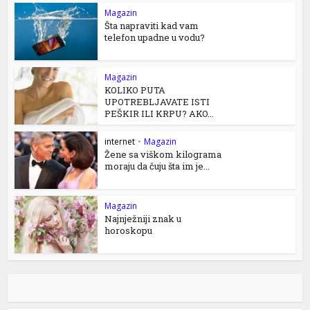
Magazin
Šta napraviti kad vam
telefon upadne u vodu?
Magazin
KOLIKO PUTA
UPOTREBLJAVATE ISTI
PEŠKIR ILI KRPU? AKO...
internet
•
Magazin
Žene sa viškom kilograma
moraju da čuju šta im je...
Magazin
Najnježniji znak u
horoskopu