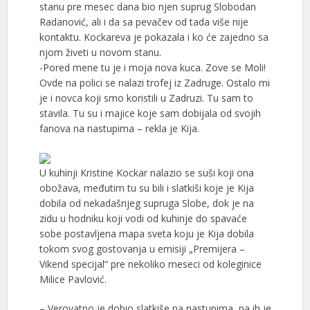
stanu pre mesec dana bio njen suprug Slobodan
Radanović, ali i da sa pevačev od tada više nije
kontaktu. Kockareva je pokazala i ko će zajedno sa
njom živeti u novom stanu.
-Pored mene tu je i moja nova kuca. Zove se Moli!
Ovde na polici se nalazi trofej iz Zadruge. Ostalo mi
je i novca koji smo koristili u Zadruzi. Tu sam to
stavila. Tu su i majice koje sam dobijala od svojih
fanova na nastupima – rekla je Kija.
U kuhinji Kristine Kockar nalazio se suši koji ona
obožava, međutim tu su bili i slatkiši koje je Kija
dobila od nekadašnjeg supruga Slobe, dok je na
zidu u hodniku koji vodi od kuhinje do spavaće
sobe postavljena mapa sveta koju je Kija dobila
tokom svog gostovanja u emisiji „Premijera –
Vikend specijal“ pre nekoliko meseci od koleginice
Milice Pavlović.
– Verovatno je dobio slatkiše na nastupima, pa ih je