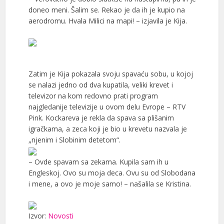
doneo meni. Šalim se. Rekao je da ih je kupio na
aerodromu. Hvala Milici na mapi! – izjavila je Kija.
Zatim je Kija pokazala svoju spavaću sobu, u kojoj
se nalazi jedno od dva kupatila, veliki krevet i
televizor na kom redovno prati program
najgledanije televizije u ovom delu Evrope – RTV
Pink. Kockareva je rekla da spava sa plišanim
igračkama, a zeca koji je bio u krevetu nazvala je
„njenim i Slobinim detetom“.
– Ovde spavam sa zekama. Kupila sam ih u
Engleskoj. Ovo su moja deca. Ovu su od Slobodana
i mene, a ovo je moje samo! – našalila se Kristina.
Izvor:
Novosti