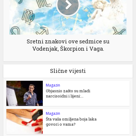
Sretni znakovi ove sedmice su
Vodenjak, Škorpion i Vaga.
Slične vijesti
Magazin
Objasnio zašto su mladi
narcisoidni i lijeni:...
Magazin
Šta vaša omiljena boja laka
govori o vama?