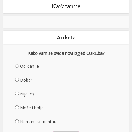
Najčitanije
Anketa
Kako vam se sviđa novi izgled CURE.ba?
Odličan je
Dobar
Nije loš
Može i bolje
Nemam komentara